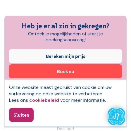
Heb je er al zin in gekregen?
Ontdek je mogelijkheden of start je
boekingsaanvraag!
Bereken mijn prijs
Boek nu
Ga naar reisoverzicht
Onze website maakt gebruikt van cookie om uw
surfervaring op onze website te verbeteren.
Lees ons
cookiebeleid
voor meer informatie.
Sluiten
Je vrienden op de hoogte brengen?
Deel het!