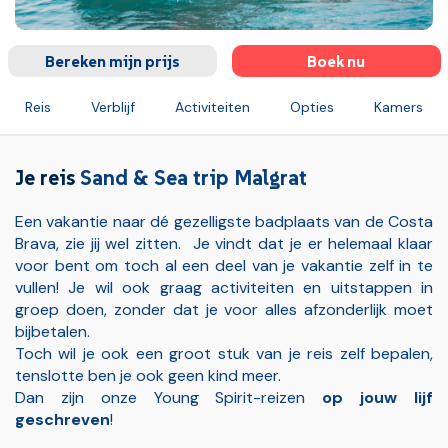
Bereken mijn prijs
Boek nu
Reis
Verblijf
Activiteiten
Opties
Kamers
Verzekeringen
Ruimbagage (bij vluchten)
Handbagage v
Je reis
Sand & Sea trip Malgrat
Een vakantie naar dé gezelligste badplaats van de Costa
Brava, zie jij wel zitten. Je vindt dat je er helemaal klaar
voor bent om toch al een deel van je vakantie zelf in te
vullen! Je wil ook graag activiteiten en uitstappen in
groep doen, zonder dat je voor alles afzonderlijk moet
bijbetalen.
Toch wil je ook een groot stuk van je reis zelf bepalen,
tenslotte ben je ook geen kind meer.
Dan zijn onze Young Spirit-reizen
op jouw lijf
geschreven
!