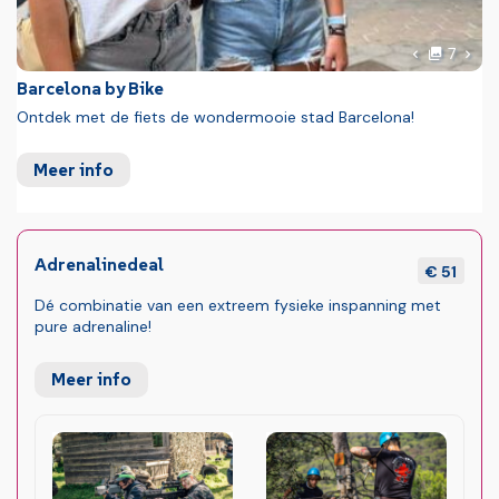
foto'
Volg
7
Vorige foto
Barcelona by Bike
Ontdek met de fiets de wondermooie stad Barcelona!
Meer info
Adrenalinedeal
€ 51
Dé combinatie van een extreem fysieke inspanning met
pure adrenaline!
Meer info