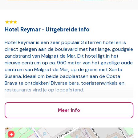
Hotel Reymar - Uitgebreide info
Hotel Reymar is een zeer populair 3 sterren hotel en is
direct gelegen aan de boulevard met het lange, goudgele
zandstrand van Malgrat de Mar. Dit hotel ligt in het
nieuwe centrum op ca. 950 meter van het gezellige oude
centrum van Malgrat de Mar, op de grens met Santa
Susana. Ideaal om beide badplaatsen aan de Costa
Brava te ontdekken! Diverse bars, toeristenwinkels en
restaurants vind je op loopafstand.
Hotel Reymar is een levendig, eenvoudig hotel met een
prima ligging tegen een aantrekkelijke prijs. Het hotel
Meer info
beschikt over netjes ingerichte kamers met balkon en
een leuk zwembad met zonneterras. Voor animatie is ook
gezorgd, enkele malen per week worden dansavonden
+
georganiseerd met live muziek. Hier bovenop reizen dé