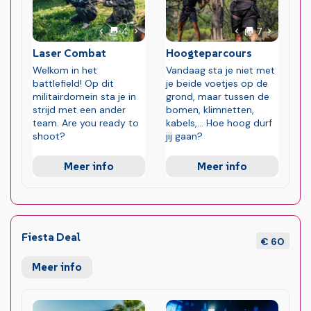
foto's
foto's
Volgende foto
Volgende 
4
7
Vorige foto
Vorige foto
Laser Combat
Hoogteparcours
Welkom in het
Vandaag sta je niet met
battlefield! Op dit
je beide voetjes op de
militairdomein sta je in
grond, maar tussen de
strijd met een ander
bomen, klimnetten,
team. Are you ready to
kabels,... Hoe hoog durf
shoot?
jij gaan?
Meer info
Meer info
Fiesta Deal
€ 60
Meer info