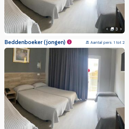
foto'
Volg
3
Vorige foto
Beddenboeker (jongen)
Aantal pers. 1 tot 2