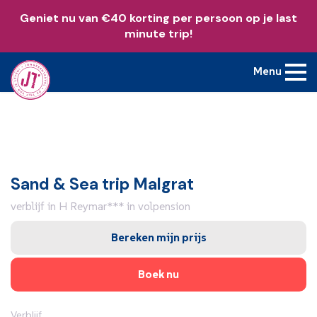
Geniet nu van €40 korting per persoon op je last
minute trip!
Menu
Sand & Sea trip Malgrat
verblijf in H Reymar*** in volpension
Bereken mijn prijs
Boek nu
Verblijf