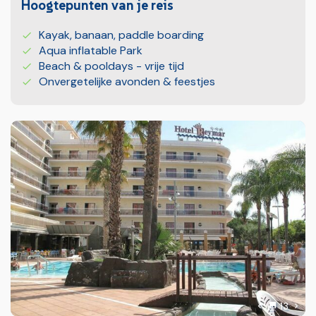
Hoogtepunten van je reis
Kayak, banaan, paddle boarding
Aqua inflatable Park
Beach & pooldays - vrije tijd
Onvergetelijke avonden & feestjes
foto'
Volg
13
Vorige foto