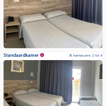
foto'
Volg
3
Vorige foto
Standaardkamer
Aantal pers. 2 tot 4