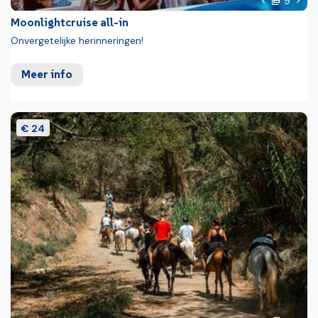
9
Vorige foto
Moonlightcruise all-in
Onvergetelijke herinneringen!
Meer info
€ 24