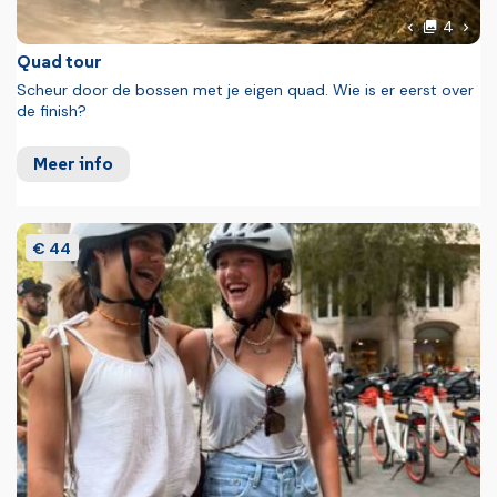
foto'
Volg
4
Vorige foto
Quad tour
Scheur door de bossen met je eigen quad. Wie is er eerst over
de finish?
Meer info
€ 44