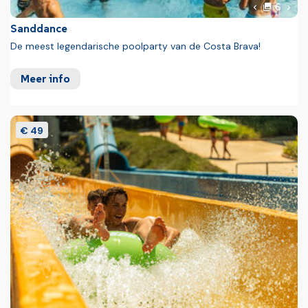
foto'
Volg
6
Vorige foto
Sanddance
De meest legendarische poolparty van de Costa Brava!
Meer info
€ 49