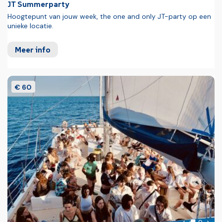
JT Summerparty
Bar aan zwembad
Hoogtepunt van jouw week, the one and only JT-party op een
Gameroom
unieke locatie.
Biljart
Meer info
Zwembad
Zwembad
€ 60
Ligstoelen
Parasols
Animatie
Goed om weten
Toeristenbelasting: voor deelnemers met leeftijd vanaf 16
jaar circa 1,00 € per persoon per nacht (ter plekke te
betalen, verplicht)
foto'
Volg