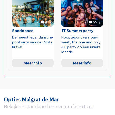
foto's
foto's
Volgende foto
Volgende 
6
10
Vorige foto
Vorige foto
Sanddance
JT Summerparty
De meest legendarische
Hoogtepunt van jouw
poolparty van de Costa
week, the one and only
Brava!
JT-party op een unieke
locatie.
Meer info
Meer info
Opties Malgrat de Mar
Bekijk de standaard en eventuele extra's!