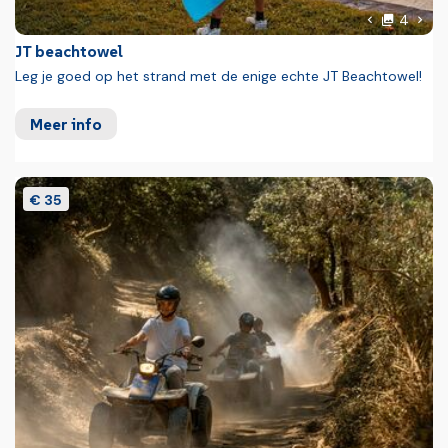
foto'
Volg
4
Vorige foto
JT beachtowel
Leg je goed op het strand met de enige echte JT Beachtowel!
Meer info
€ 35