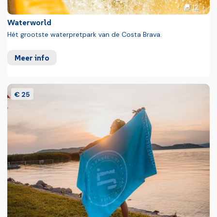
foto'
Volg
12
Vorige foto
Waterworld
Hét grootste waterpretpark van de Costa Brava.
Meer info
€ 25