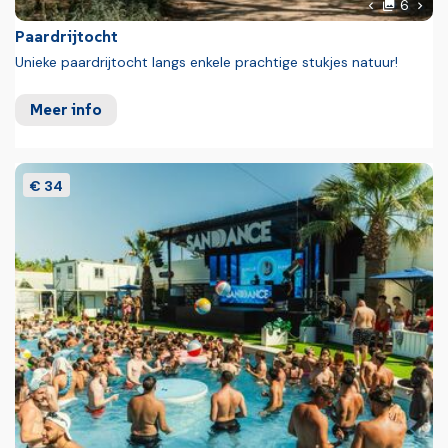
foto'
Volg
6
Vorige foto
Paardrijtocht
Unieke paardrijtocht langs enkele prachtige stukjes natuur!
Meer info
€ 34