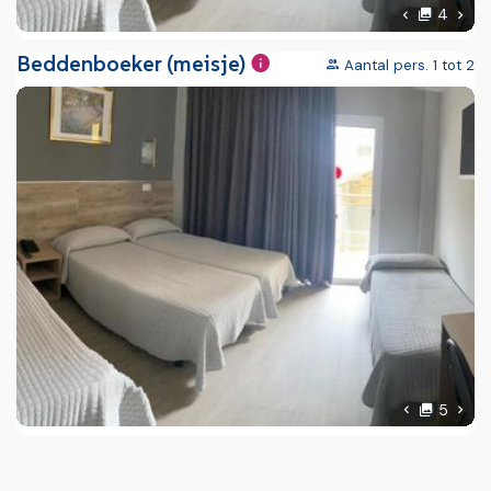
foto'
Volg
4
Vorige foto
Beddenboeker (meisje)
Aantal pers. 1 tot 2
foto'
Volg
5
Vorige foto