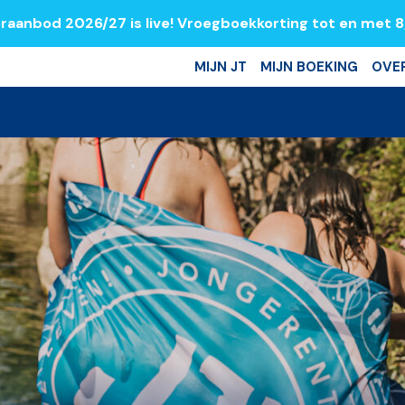
raanbod 2026/27 is live! Vroegboekkorting tot en met 
MIJN JT
MIJN BOEKING
OVE