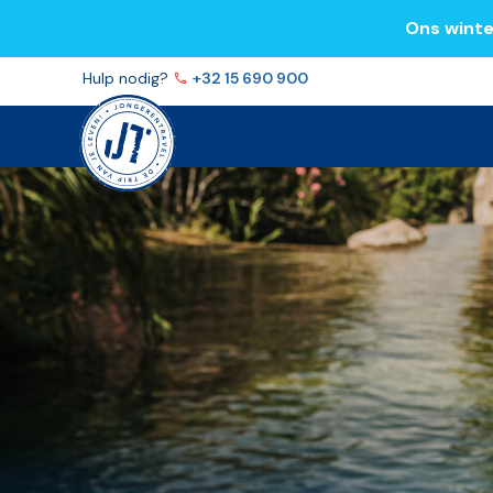
Ons winte
Volg ons op
Facebook
Instagram
YouTube
TikTok
Hulp nodig?
+32 15 690 900