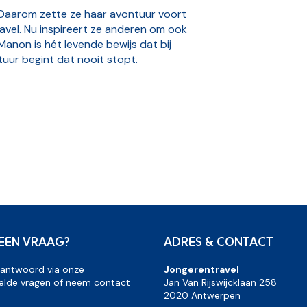
 Daarom zette ze haar avontuur voort
avel. Nu inspireert ze anderen om ook
Manon is hét levende bewijs dat bij
uur begint dat nooit stopt.
 EEN VRAAG?
ADRES & CONTACT
 antwoord via onze
Jongerentravel
elde vragen of neem contact
Jan Van Rijswijcklaan 258
2020 Antwerpen