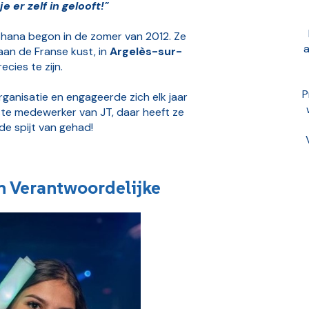
je er zelf in gelooft!"
hana begon in de zomer van 2012. Ze
a
 aan de Franse kust, in
Argelès-sur-
cies te zijn.
P
anisatie en engageerde zich elk jaar
aste medewerker van JT, daar heeft ze
e spijt van gehad!
n Verantwoordelijke