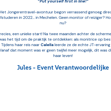
”Put yourself first in line!”
Het Jongerentravel-avontuur begon verrassend genoeg direc
fstuderen in 2022... in Mechelen. Geen monitor of reiziger? H
nu?
recies, een unieke start! Na twee maanden achter de scherm
was het tijd om de praktijk te ontdekken: als monitrice op be
Tijdens haar reis naar
Calella
leerde ze de echte JT-ervaring
Vanaf dat moment was er geen twijfel meer mogelijk, dit was d
haar leven!
Jules - Event Verantwoordelijke