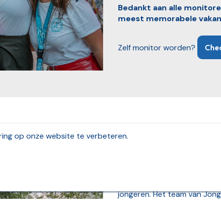
Bedankt aan alle monitoren
meest memorabele vakanti
Zelf monitor worden?
Chec
ing op onze website te verbeteren.
Jongerentravel, o
jongerenvakanties,
Jongerentravel,
dé speciali
jongeren. Het team van Jong
en medewerkers. Zij zorgen 
vakanties naar sneeuw en