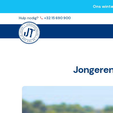
Ons winte
Volg ons op
Facebook
Instagram
YouTube
TikTok
Hulp nodig?
+32 15 690 900
Jongeren