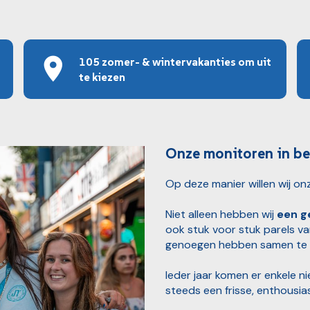
105 zomer- & wintervakanties om uit
te kiezen
Onze monitoren in be
Op deze manier willen wij on
Niet alleen hebben wij
een g
ook stuk voor stuk parels va
genoegen hebben samen te
Ieder jaar komen er enkele 
steeds een frisse, enthousia