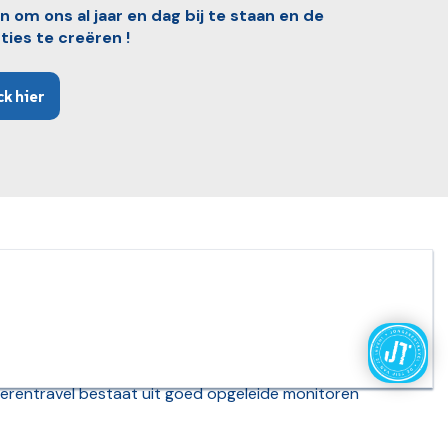
 om ons al jaar en dag bij te staan en de
es te creëren !
k hier
nvergetelijke jeugd- en
 al 39 jaar!
st voor buitenlandse vakanties
voor jeugd en
erentravel bestaat uit goed opgeleide monitoren
jaar na jaar voor de meest
onvergetelijke
 zon
. Ben jij op zoek naar dé ultieme trip ... go for