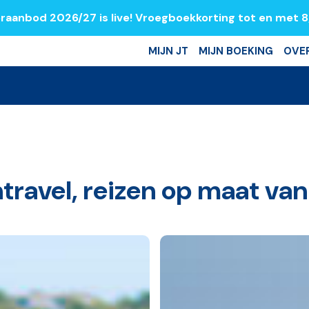
raanbod 2026/27 is live! Vroegboekkorting tot en met 
MIJN JT
MIJN BOEKING
OVE
travel, reizen op maat van