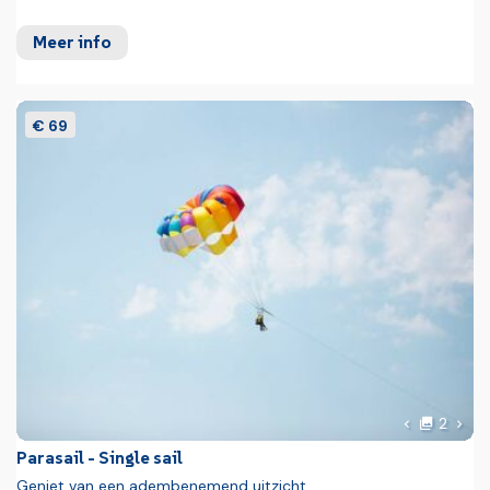
Meer info
€ 69
foto'
Volg
2
Vorige foto
Parasail - Single sail
Geniet van een adembenemend uitzicht