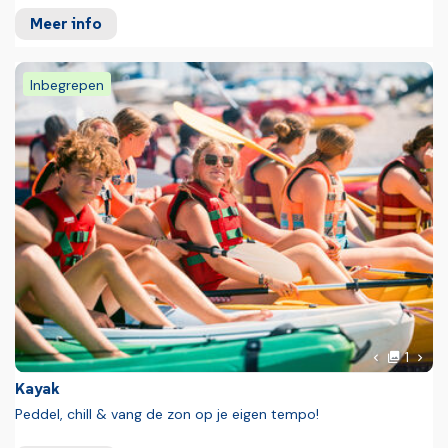
Meer info
Inbegrepen
Foto
Volg
1
Vorige fot
Kayak
Peddel, chill & vang de zon op je eigen tempo!