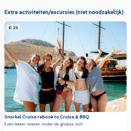
Extra activiteiten/excursies (niet noodzakelijk)
€ 25
foto'
Volg
2
Vorige foto
Snorkel Cruise rebook to Cruise & BBQ
Even lekker relaxen onder de griekse zon!