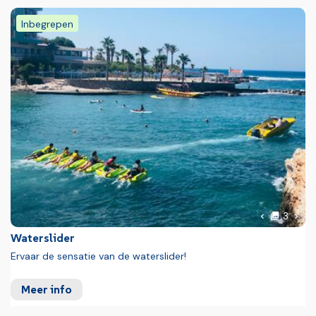
Inbegrepen
foto'
Volg
3
Vorige foto
Waterslider
Ervaar de sensatie van de waterslider!
Meer info