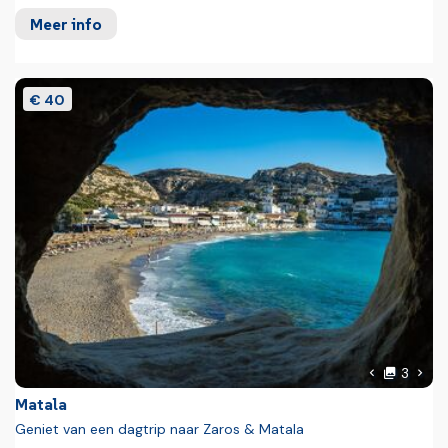
Meer info
€ 40
foto'
Volg
3
Vorige foto
Matala
Geniet van een dagtrip naar Zaros & Matala