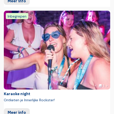
Meer info
Inbegrepen
Foto
Volg
1
Vorige fot
Karaoke night
Ontketen je Innerlijke Rockster!
Meer info