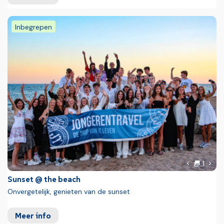
Inbegrepen
Foto
Volg
1
Vorige fot
Sunset @ the beach
Onvergetelijk, genieten van de sunset
Meer info