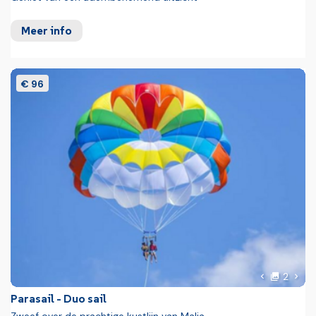
Meer info
€ 96
foto'
Volg
2
Vorige foto
Parasail - Duo sail