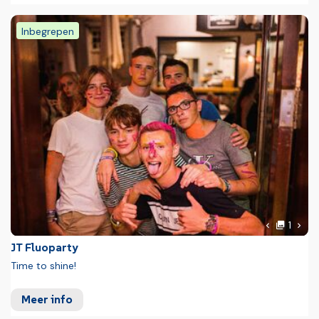
Inbegrepen
Foto
Volg
1
Vorige fot
JT Fluoparty
Time to shine!
Meer info