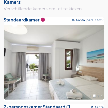
Kamers
Verschillende kamers om uit te kiezen
Standaardkamer
Aantal pers. 1 tot 3
foto'
Volg
7
Vorige foto
2-persoonskamer Standaard (1
Aantal