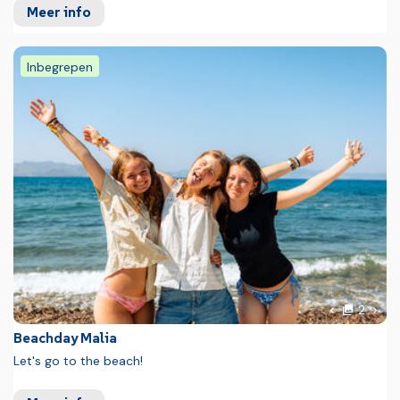
Meer info
Inbegrepen
foto'
Volg
2
Vorige foto
Beachday Malia
Let's go to the beach!