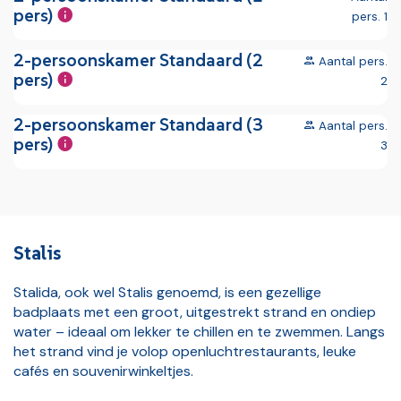
pers)
pers. 1
foto'
Volg
0
Vorige foto
2-persoonskamer Standaard (2
Aantal pers.
pers)
2
foto'
Volg
0
Vorige foto
2-persoonskamer Standaard (3
Aantal pers.
pers)
3
foto'
Volg
0
Vorige foto
Stalis
Stalida, ook wel Stalis genoemd, is een gezellige
badplaats met een groot, uitgestrekt strand en ondiep
water – ideaal om lekker te chillen en te zwemmen. Langs
het strand vind je volop openluchtrestaurants, leuke
cafés en souvenirwinkeltjes.