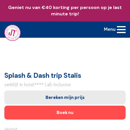
Geniet nu van €40 korting per persoon op je last
minute trip!
Menu
Splash & Dash trip Stalis
verblijf in hotel**** | all-inclusive
Bereken mijn prijs
Boek nu
Verblijf