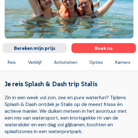
Bereken mijn prijs
Boek nu
Reis
Verblijf
Activiteiten
Opties
Kamers
Verzekeringen
Ruimbagage (bij vluchten)
Handbagage v
Je reis
Splash & Dash trip Stalis
Zin in een week vol zon, zee en pure waterfun? Tijdens
Splash & Dash ontdek je Stalis op de meest frisse én
actieve manier. We duiken meteen in het avontuur met
een mix van watersport, een knotsgekke rit van de
waterslider en een dag vol glijbanen, bochten en
splashzones in een waterpretpark.