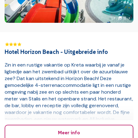
foto'
Volg
11
Vorige foto
Hotel Horizon Beach - Uitgebreide info
Zin in een rustige vakantie op Kreta waarbij je vanaf je
ligbedje aan het zwembad uitkijkt over de azuurblauwe
zee? Dat kan uitstekend in Horizon Beach! Deze
gemoedelijke 4-sterrenaccommodatie ligt in een rustige
omgeving nabij zee en op slechts een paar honderd
meter van Stalis en het openbare strand. Het restaurant,
de bar, lobby en receptie zijn volledig gerenoveerd,
waardoor je vakantie nog comfortabeler wordt. De fijne
zwembaden, een nieuw waterpark en All Inclusive
verzorging maken van je verblijf een topvakantie!
Meer info