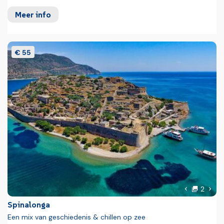
Meer info
€ 55
foto'
Volg
2
Vorige foto
Spinalonga
Een mix van geschiedenis & chillen op zee