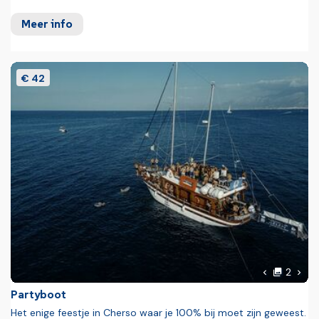
Meer info
€ 42
foto'
Volg
2
Vorige foto
Partyboot
Het enige feestje in Cherso waar je 100% bij moet zijn geweest.