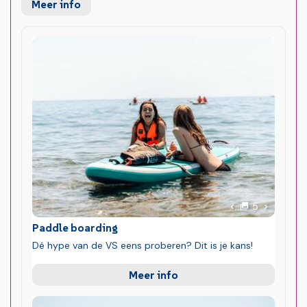
Meer info
foto's
Volgende 
5
Vorige foto
Paddle boarding
Dé hype van de VS eens proberen? Dit is je kans!
Meer info