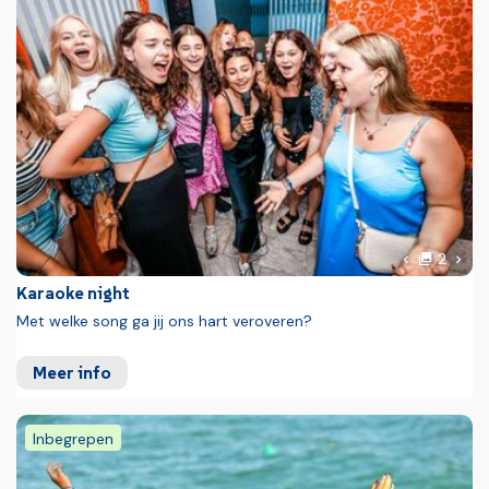
foto'
Volg
2
Vorige foto
Karaoke night
Met welke song ga jij ons hart veroveren?
Meer info
Inbegrepen