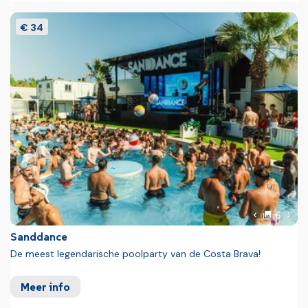
€ 34
foto'
Volg
6
Vorige foto
Sanddance
De meest legendarische poolparty van de Costa Brava!
Meer info