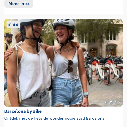
Meer info
€ 44
foto'
Volg
7
Vorige foto
Barcelona by Bike
Ontdek met de fiets de wondermooie stad Barcelona!