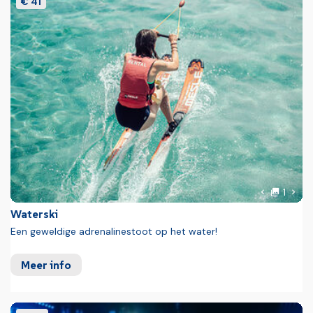
€ 41
Foto
Volg
1
Vorige fot
Waterski
Een geweldige adrenalinestoot op het water!
Meer info