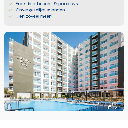
Free time: beach- & pooldays
Onvergetelijke avonden
... en zovéél meer!
foto'
Volg
15
Vorige foto