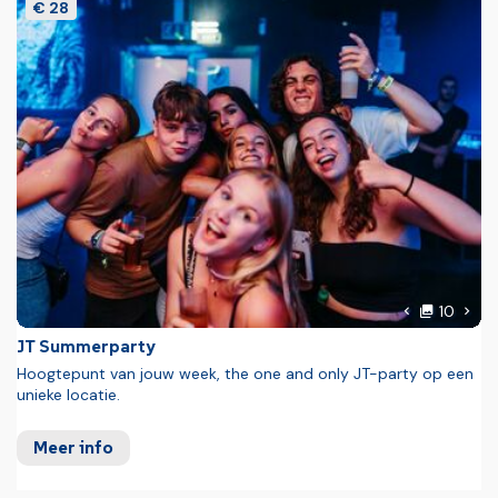
€ 28
foto'
Volg
10
Vorige foto
JT Summerparty
Hoogtepunt van jouw week, the one and only JT-party op een
unieke locatie.
Meer info