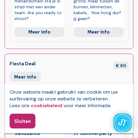
militairdomein sta je in
grond, maar tussen de
strijd met een ander
bomen, klimnetten,
team. Are you ready to
kabels,... Hoe hoog durf
shoot?
jij gaan?
Meer info
Meer info
Fiesta Deal
€ 60
Meer info
Onze website maakt gebruikt van cookie om uw
surfervaring op onze website te verbeteren.
Lees ons
cookiebeleid
voor meer informatie.
Sluiten
foto's
foto's
Volgende foto
Volgende 
6
10
Vorige foto
Vorige foto
Sanddance
JT Summerparty