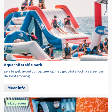
foto'
Volg
6
Vorige foto
Aqua inflatable park
Een té gek avontuur op zee op het grootste luchtkasteel van
de bestemming!
Meer info
Inbegrepen