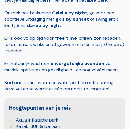
test je vaardigheden in het
aqua inflatable park
.
Ontdek het bruisende
Calella by night
, ga voor een
sportieve uitdaging met
golf by sunset
of swing erop
los tijdens
dance by night
.
Er is ook volop tijd voor
free time
: chillen, zonnebaden,
foto’s maken, winkelen of gewoon relaxen met je (nieuwe)
vrienden.
En natuurlijk wachten
onvergetelijke avonden
vol
muziek, spelletjes en gezelligheid… en nog zovéél meer!
Kortom:
actie, avontuur, waterpret én ontspanning –
deze vakantie wordt er één om nooit te vergeten!
Hoogtepunten van je reis
Aqua inflatable park
Kayak, SUP & banaan