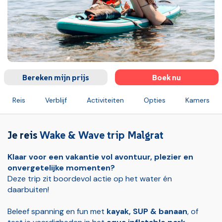
Bereken mijn prijs
Boek nu
Reis
Verblijf
Activiteiten
Opties
Kamers
Verzekeringen
Handbagage vlucht (bij vluchten)
Ruimb
Je reis
Wake & Wave trip Malgrat
Klaar voor een vakantie vol avontuur, plezier en
onvergetelijke momenten?
Deze trip zit boordevol actie op het water én
daarbuiten!
Beleef spanning en fun met
kayak, SUP & banaan
, of