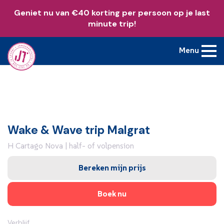
Geniet nu van €40 korting per persoon op je last
minute trip!
Menu
Wake & Wave trip Malgrat
H Cartago Nova | half- of volpension
Bereken mijn prijs
Boek nu
Verblijf