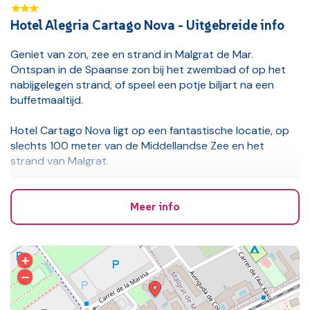
Hotel Alegria Cartago Nova - Uitgebreide info
Geniet van zon, zee en strand in Malgrat de Mar.
Ontspan in de Spaanse zon bij het zwembad of op het
nabijgelegen strand, of speel een potje biljart na een
buffetmaaltijd.
Hotel Cartago Nova ligt op een fantastische locatie, op
slechts 100 meter van de Middellandse Zee en het
strand van Malgrat.
Geniet van de frisse zeelucht vanaf het balkon van uw
slaapkamer bij Cartago Nova. De kamers zijn smaakvol
Meer info
ingericht met mediterrane tinten en hebben veel
natuurlijk zonlicht.
+
Maaltijden
−
Maaltijdformule naar keuze: