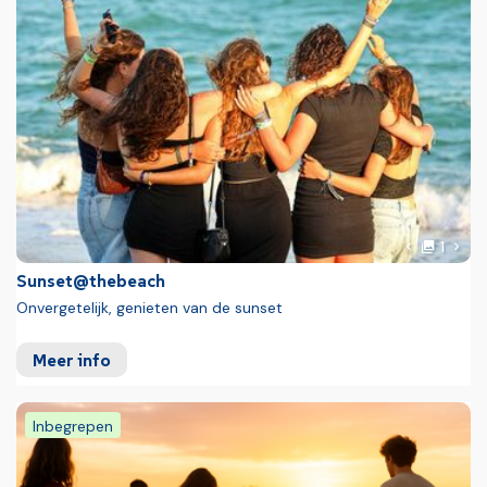
Foto
Volg
1
Vorige fot
Sunset@thebeach
Onvergetelijk, genieten van de sunset
Meer info
Inbegrepen