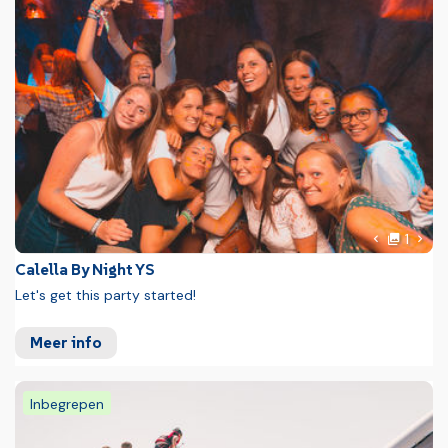
Foto
Volg
1
Vorige fot
Calella By Night YS
Let's get this party started!
Meer info
Inbegrepen