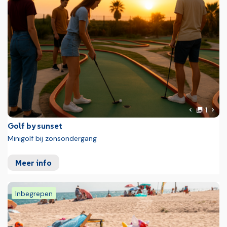
Foto
Volg
1
Vorige fot
Golf by sunset
Minigolf bij zonsondergang
Meer info
Inbegrepen