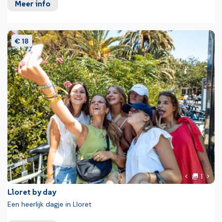
Meer info
€ 18
Foto
Volg
1
Vorige fot
Lloret by day
Een heerlijk dagje in Lloret