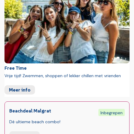
Foto
Volg
1
Vorige fot
Free Time
Vrije tijd! Zwemmen, shoppen of lekker chillen met vrienden
Meer info
Beachdeal Malgrat
Inbegrepen
Dé ultieme beach combo!