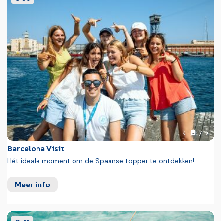
foto'
Volg
7
Vorige foto
Barcelona Visit
Hét ideale moment om de Spaanse topper te ontdekken!
Meer info