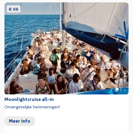
€ 66
Foto
Volg
1
Vorige fot
Moonlightcruise all-in
Onvergetelijke herinneringen!
Meer info