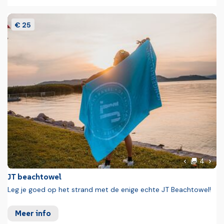
€ 25
foto'
Volg
4
Vorige foto
JT beachtowel
Leg je goed op het strand met de enige echte JT Beachtowel!
Meer info