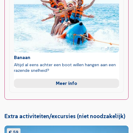
foto's
Volgende 
6
Vorige foto
Banaan
Altijd al eens achter een boot willen hangen aan een
razende snelheid?
Meer info
Extra activiteiten/excursies (niet noodzakelijk)
€ 59