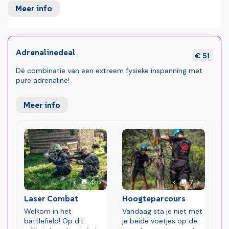
Meer info
Adrenalinedeal
€ 51
Dé combinatie van een extreem fysieke inspanning met
pure adrenaline!
Meer info
foto's
foto's
Volgende foto
Volgende 
4
7
Vorige foto
Vorige foto
Laser Combat
Hoogteparcours
Welkom in het
Vandaag sta je niet met
battlefield! Op dit
je beide voetjes op de