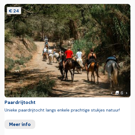
€ 24
foto'
Volg
6
Vorige foto
Paardrijtocht
Unieke paardrijtocht langs enkele prachtige stukjes natuur!
Meer info