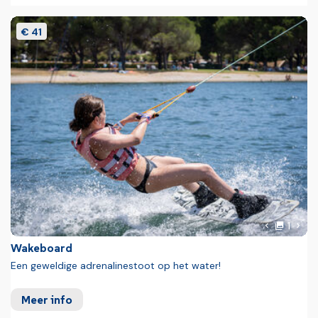
€ 41
Foto
Volg
1
Vorige fot
Wakeboard
Een geweldige adrenalinestoot op het water!
Meer info