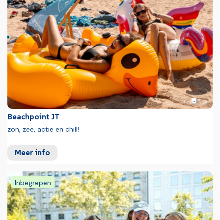
Foto
Volg
1
Vorige fot
Beachpoint JT
zon, zee, actie en chill!
Meer info
Inbegrepen