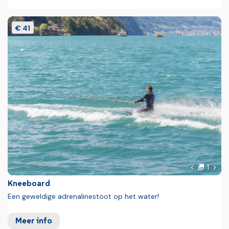
€ 41
Foto
Volg
1
Vorige fot
Kneeboard
Een geweldige adrenalinestoot op het water!
Meer info