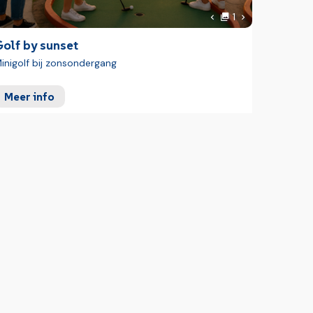
Foto
 foto
Volgende foto
1
Vorige foto
olf by sunset
inigolf bij zonsondergang
Meer info
 foto