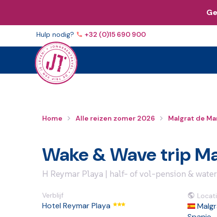
Ge
Volg ons op
Facebook
Instagram
YouTube
TikTo
Hulp nodig?
+32 (0)15 690 900
Home
Alle reizen zomer 2026
Malgrat de Ma
Wake & Wave trip Ma
H Reymar Playa | half- of vol-pension & water
Verblijf
Locati
Hotel Reymar Playa
Malgr
Spanje