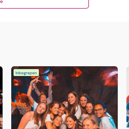
ns middag/avondmaal zijn niet inbegrepen)
fo
18 jaar voor het consumeren van alcohol,
re ruimte
Airco
e kamer
Squashbaan (tegen
g circa
betaling)
Inbegrepen
g)
Tennisbaan (aantal 2)
Ligbedden