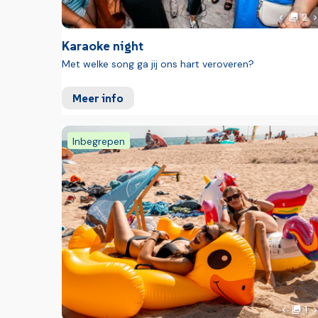
f
V
2
Vorige 
Karaoke night
Met welke song ga jij ons hart veroveren?
Meer info
Inbegrepen
F
V
1