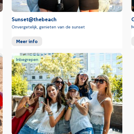
oto's
Foto
olgende foto
Volgende
1
foto
Vorige foto
Sunset@thebeach
G
Onvergetelijk, genieten van de sunset
M
Meer info
Inbegrepen
oto
Foto
olgende foto
Volgende
1