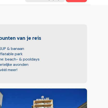
unten van je reis
 SUP & banaan
flatable park
ime: beach- & pooldays
etelijke avonden
ovéél meer!