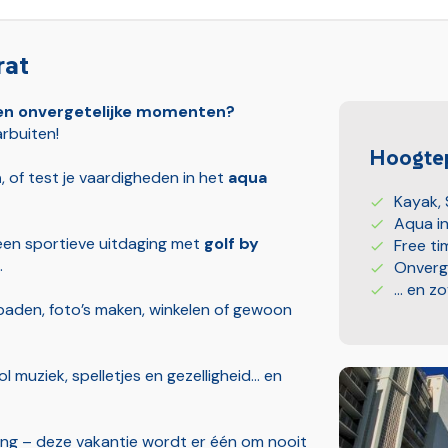
rat
r en onvergetelijke momenten?
arbuiten!
Hoogtep
n
, of test je vaardigheden in het
aqua
Kayak,
Aqua in
 een sportieve uitdaging met
golf by
Free t
.
Onverg
... en z
nebaden, foto’s maken, winkelen of gewoon
ol muziek, spelletjes en gezelligheid… en
ing – deze vakantie wordt er één om nooit