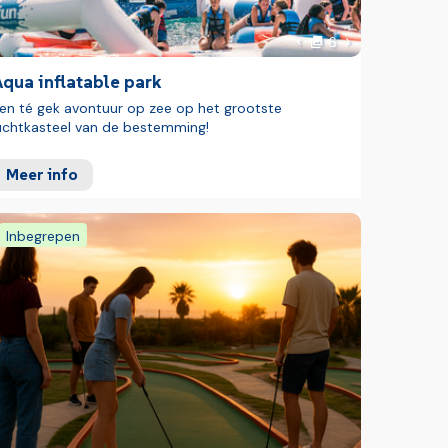
foto's
 foto
Volgende foto
6
Vorige foto
qua inflatable park
en té gek avontuur op zee op het grootste
uchtkasteel van de bestemming!
Meer info
Inbegrepen