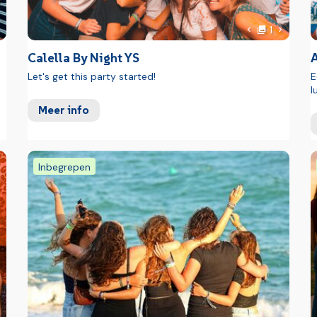
oto
Foto
olgende foto
Volgende
1
foto
Vorige foto
vanaf 16 jaar circa 1,00 € per persoon per
Calella By Night YS
A
Let's get this party started!
E
l
Meer info
Inbegrepen