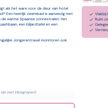
igt als het ware voor de deur van hotel
ad? Een heerlijk zwembad is aanwezig met
Vlakbij
an de warme Spaanse zonnestralen. Het
Ruim z
uashbaan, een biljardtafel en een
Gelege
Vernie
ngelijke Jongerentravel monitoren ook
!
zijn niet inbegrepen)