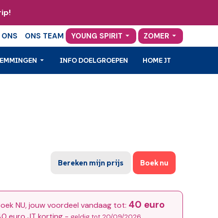
ip!
 ONS
ONS TEAM
YOUNG SPIRIT
ZOMER
TEMMINGEN
INFO DOELGROEPEN
HOME JT
Bereken mijn prijs
Boek nu
40 euro
oek NU, jouw voordeel vandaag tot:
0 euro JT korting -
geldig tot 20/09/2026