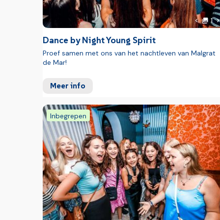
Goed om weten
F
V
1
Vorige 
Toeristenbelasting: voor deelnemers met leeftijd 
Dance by Night Young Spirit
nacht, ter plaatse te betalen.
Proef samen met ons van het nachtleven van Malgrat
de Mar!
Meer info
Inbegrepen