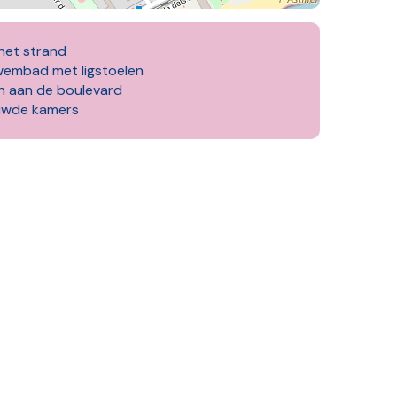
 het strand
wembad met ligstoelen
n aan de boulevard
uwde kamers