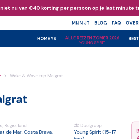
niet nu van €40 korting per persoon op je last minute tr
k
MIJN JT
BLOG
FAQ
OVER
ALLE REIZEN ZOMER 2026
HOME YS
BES
YOUNG SPIRIT
r
Wake & Wave trip Malgrat
lgrat
e, Regio, land
Doelgroep
B
at de Mar, Costa Brava,
Young Spirit (15-17
4
jaar)