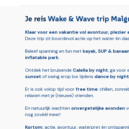
Verzekeringen
Je reis
Wake & Wave trip Malg
Handbagage vlucht (bij vluchten)
Klaar voor een vakantie vol avontuur, plezie
Deze trip zit boordevol actie op het water én da
Ruimbagage (bij vluchten)
Beleef spanning en fun met
kayak, SUP & banaa
Transfer luchthaven-badplaats (bij vluchten)
inflatable park
.
Ontdek het bruisende
Calella by night
, ga voor
sunset
of swing erop los tijdens
dance by night
Er is ook volop tijd voor
free time
: chillen, zon
relaxen met je (nieuwe) vrienden.
En natuurlijk wachten
onvergetelijke avonden
v
nog zovéél meer!
Kortom:
actie, avontuur, waterpret én ontspann