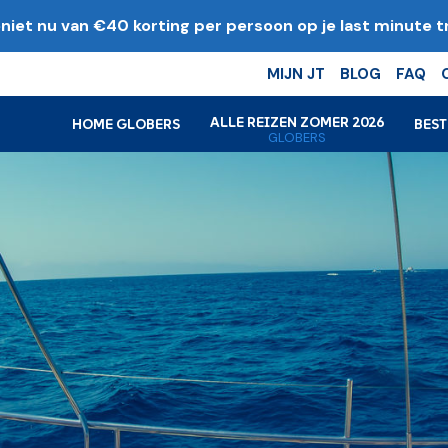
niet nu van €40 korting per persoon op je last minute tr
k
MIJN JT
BLOG
FAQ
ALLE REIZEN ZOMER 2026
HOME GLOBERS
BES
GLOBERS