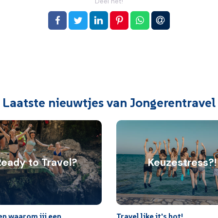
Deel het!
op Facebook
op Twitter
op LinkedIn
op Pinterest
op WhatsApp
via e-mail
Laatste nieuwtjes van Jongerentravel
Ready to Travel?
Keuzestress?!
en waarom jij een
Travel like it's hot!