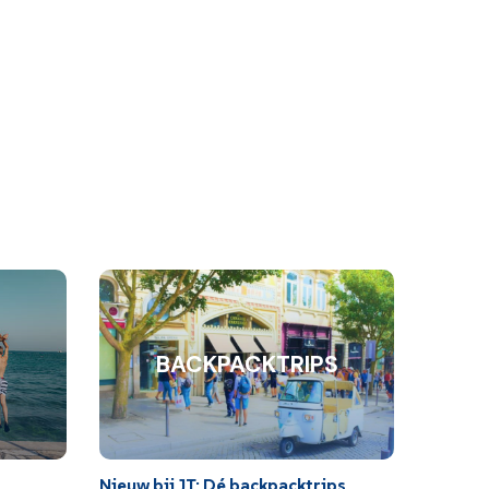
BACKPACKTRIPS
Nieuw bij JT: Dé backpacktrips