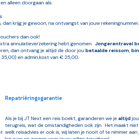
 en alleen doorgaan als:
s
en, dan krijg je gewoon, na ontvangst van jouw rekeningnummer
ouchers dan ook!
n extra annulatieverzekering hebt genomen.
Jongerentravel be
en, dan ontvang je altijd de door jou
betaalde reissom
,
bi
 35,00) en admin.kost van € 25,00.
Repatriëringsgarantie
Als je bij JT Next een reis boekt, garanderen we je
altijd
jo
n
terugreis, wat de omstandigheden ook zijn. Het maakt niet 
nt
welk reisadvies er ook is, wij laten je nooit of te nimmer aan 
lot over en zorgen voor jouw veilige terugkeer!