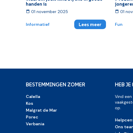
handen is
jongere
01 november 2025
01 no
Lees meer
Informatief
Fun
BESTEMMINGEN ZOMER
HEB JE
Calella
Vind een
vaakgest
Kos
op.
Malgrat de Mar
Porec
Helpcen
Verbania
Ons tea