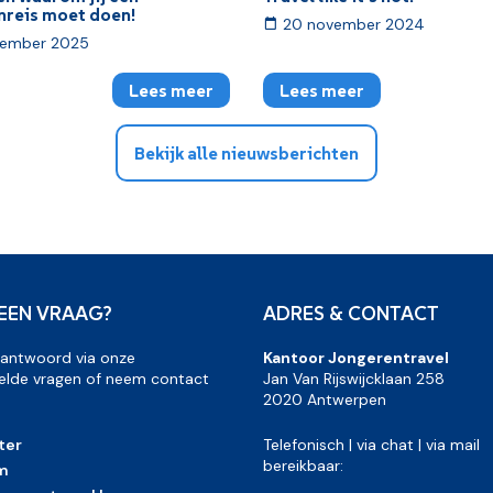
nreis moet doen!
20 november 2024
vember 2025
Lees meer
Lees meer
Bekijk alle nieuwsberichten
 EEN VRAAG?
ADRES & CONTACT
 antwoord via onze
Kantoor Jongerentravel
elde vragen of neem contact
Jan Van Rijswijcklaan 258
2020 Antwerpen
ter
Telefonisch | via chat | via mail
bereikbaar:
m