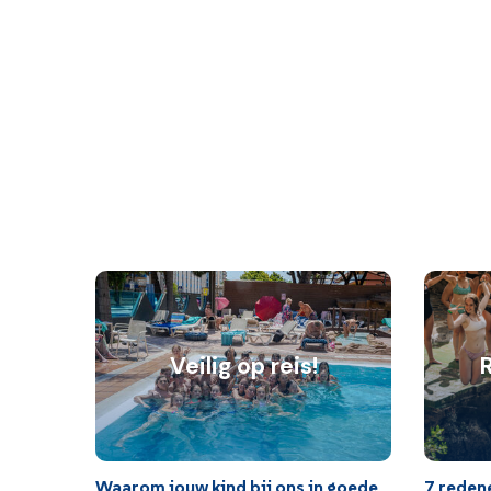
Veilig op reis!
Waarom jouw kind bij ons in goede
7 reden