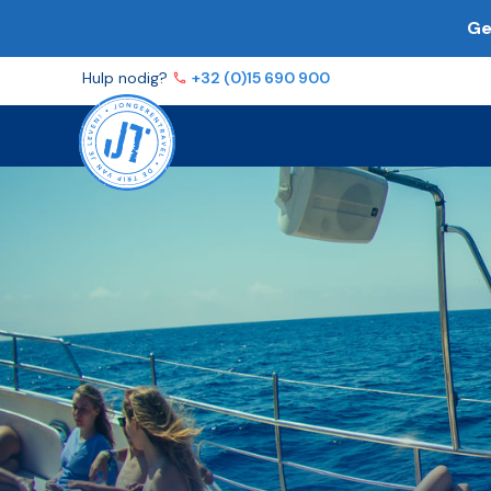
Ge
Volg ons op
Facebook
Instagram
YouTube
TikTo
Hulp nodig?
+32 (0)15 690 900