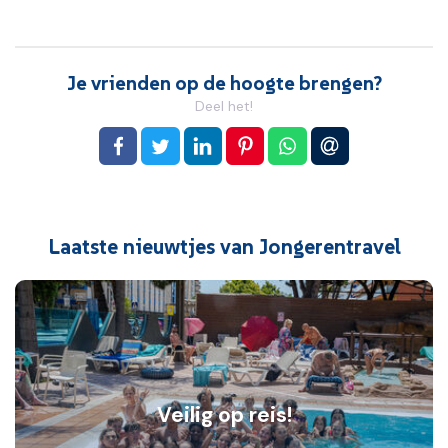
Je vrienden op de hoogte brengen?
Deel het!
op Facebook
op Twitter
op LinkedIn
op Pinterest
op WhatsApp
via e-mail
Laatste nieuwtjes van Jongerentravel
Veilig op reis!