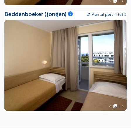
foto'
Volg
1
Vorige fot
Beddenboeker (jongen)
Aantal pers. 1 tot 2
foto'
Volg
1
Vorige fot