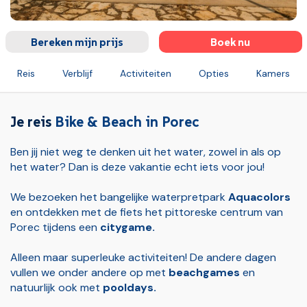
Bereken mijn prijs
Boek nu
Reis
Verblijf
Activiteiten
Opties
Kamers
Verzekeringen
Ruimbagage (bij vluchten)
Handbagage 
Je reis
Bike & Beach in Porec
Ben jij niet weg te denken uit het water, zowel in als op
het water? Dan is deze vakantie echt iets voor jou!
We bezoeken het bangelijke waterpretpark
Aquacolors
en ontdekken met de fiets het pittoreske centrum van
Porec tijdens een
citygame.
Alleen maar superleuke activiteiten! De andere dagen
vullen we onder andere op met
beachgames
en
natuurlijk ook met
pooldays.