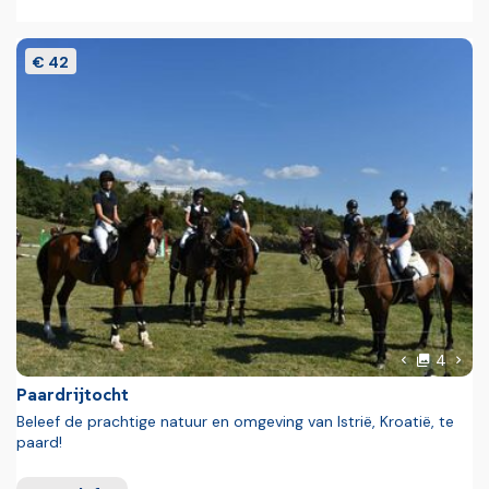
€ 42
foto'
Volg
4
Vorige foto
Paardrijtocht
Beleef de prachtige natuur en omgeving van Istrië, Kroatië, te
paard!