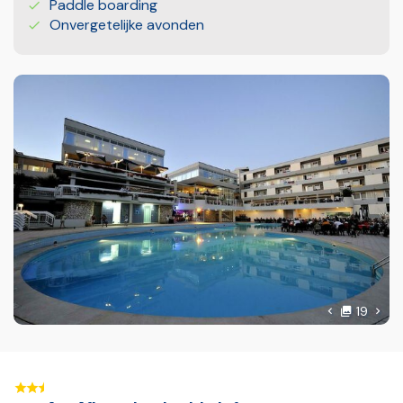
Paddle boarding
Onvergetelijke avonden
foto'
Volg
19
Vorige foto