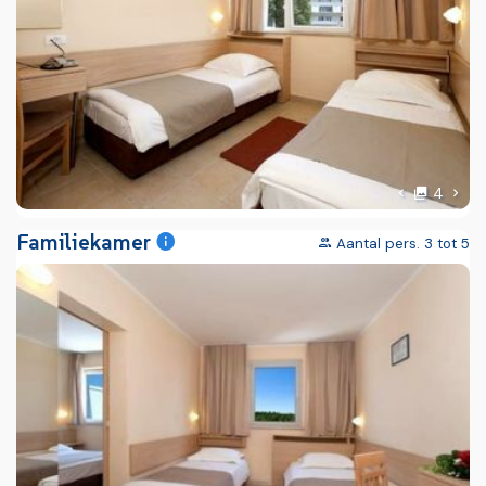
foto'
Volg
4
Vorige foto
Familiekamer
Aantal pers. 3 tot 5