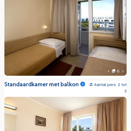
foto'
Volg
6
Vorige foto
Standaardkamer met balkon
Aantal pers. 2 tot
3