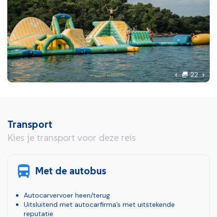
foto'
Volg
22
Vorige foto
Transport
Kies je transport voor deze reis
Met de autobus
Autocarvervoer heen/terug
Uitsluitend met autocarfirma’s met uitstekende
reputatie