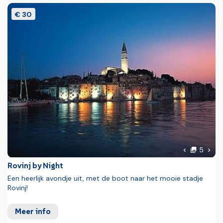
€ 30
foto'
Volg
5
Vorige foto
Rovinj by Night
Een heerlijk avondje uit, met de boot naar het mooie stadje
Rovinj!
Meer info