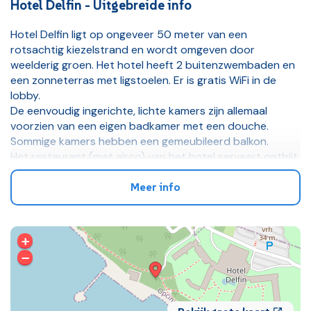
Hotel Delfin - Uitgebreide info
Hotel Delfin ligt op ongeveer 50 meter van een
rotsachtig kiezelstrand en wordt omgeven door
weelderig groen. Het hotel heeft 2 buitenzwembaden en
een zonneterras met ligstoelen. Er is gratis WiFi in de
lobby.
De eenvoudig ingerichte, lichte kamers zijn allemaal
voorzien van een eigen badkamer met een douche.
Sommige kamers hebben een gemeubileerd balkon.
Het restaurant (met airco) van het hotel serveert ontbijt,
lunch en diner in buffetvorm. Je kan er ook vegetarische
gerechten bestellen. Verder heeft het hotel een
Meer info
aperitiefbar en een bar bij het zwembad, waar in de
zomermaanden 's avonds entertainment wordt
aangeboden.
+
Daarnaast heeft het hotel ook een souvenirwinkel, een
−
kapsalon, een massagestudio en een wisselkantoor. In de
loungeruimte bevindt zich een tv met satellietzenders.
Maaltijden