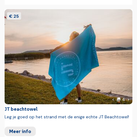
€ 25
foto'
Volg
4
Vorige foto
JT beachtowel
Leg je goed op het strand met de enige echte JT Beachtowel!
Meer info