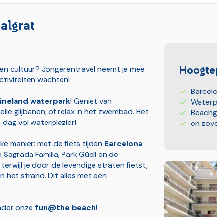
algrat
Hoogtep
ur en cultuur? Jongerentravel neemt je mee
ctiviteiten wachten!
Barcelo
ineland waterpark
! Geniet van
Waterp
lle glijbanen, of relax in het zwembad. Het
Beachg
 dag vol waterplezier!
en zove
ke manier: met de fiets tijden
Barcelona
 Sagrada Familia, Park Güell en de
erwijl je door de levendige straten fietst,
 het strand. Dit alles met een
nder onze
fun@the beach
!