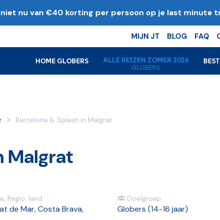
niet nu van €40 korting per persoon op je last minute tr
k
MIJN JT
BLOG
FAQ
ALLE REIZEN ZOMER 2026
HOME GLOBERS
BES
GLOBERS
r
Barcelona & Splash in Malgrat
n Malgrat
e, Regio, land
Doelgroep
at de Mar, Costa Brava,
Globers (14-16 jaar)