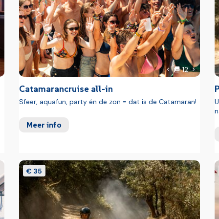
Biljart
oto's
foto's
olgende foto
Volgende
12
foto
Vorige foto
Catamarancruise all-in
P
Sfeer, aquafun, party én de zon = dat is de Catamaran!
U
vanaf 16 jaar circa 1,00 € per persoon per
n
Meer info
€ 35