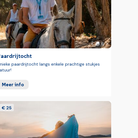
foto's
 foto
Volgende foto
6
Vorige foto
aardrijtocht
nieke paardrijtocht langs enkele prachtige stukjes
atuur!
Meer info
€ 25