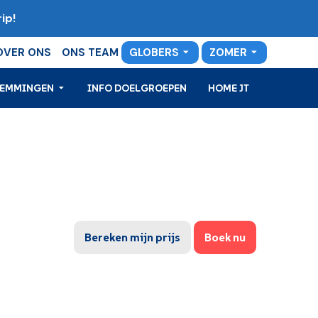
ip!
OVER ONS
ONS TEAM
GLOBERS
ZOMER
TEMMINGEN
INFO DOELGROEPEN
HOME JT
Bereken mijn prijs
Boek nu