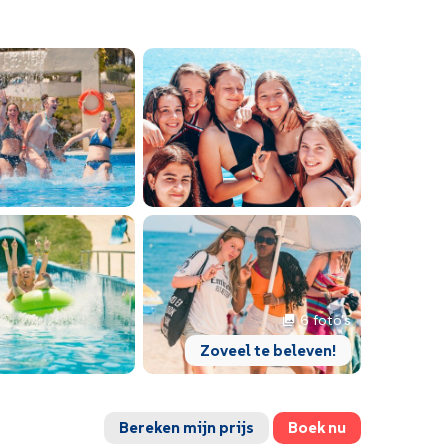
6 foto's
Zoveel te beleven!
Bereken mijn prijs
Boek nu