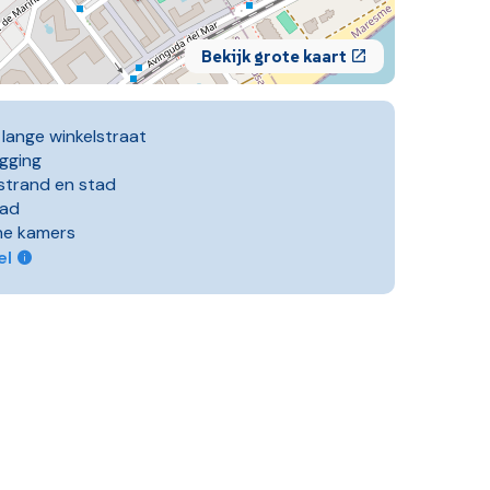
Bekijk grote kaart
lange winkelstraat
igging
 strand en stad
ad
e kamers
el