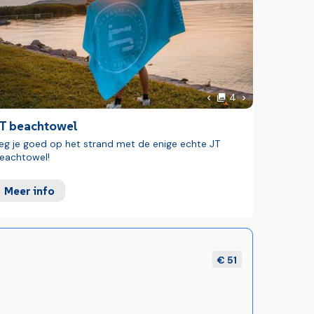
foto's
 foto
Volgende foto
4
Vorige foto
JT beachtowel
eg je goed op het strand met de enige echte JT
eachtowel!
Meer info
€ 51