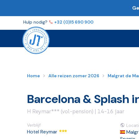
Ge
Volg ons op
Facebook
Instagram
YouTube
TikTo
Hulp nodig?
+32 (0)15 690 900
Home
Alle reizen zomer 2026
Malgrat de Ma
Barcelona & Splash i
H Reymar*** (vol-pension) | 14-16 jaar
Verblijf
Locati
Hotel Reymar
Malgr
Spanje