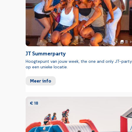
Bar aan zwembad
Gameroom
Zwembad
Zwembad
Parasols
Ligstoelen
Animatie
f
V
11
Vorige 
Goed om weten
JT Summerparty
Hoogtepunt van jouw week, the one and only JT-party
Toeristenbelasting: voor deelnemers met leeftijd 
op een unieke locatie.
nacht (ter plekke te betalen, verplicht)
Meer info
€ 18