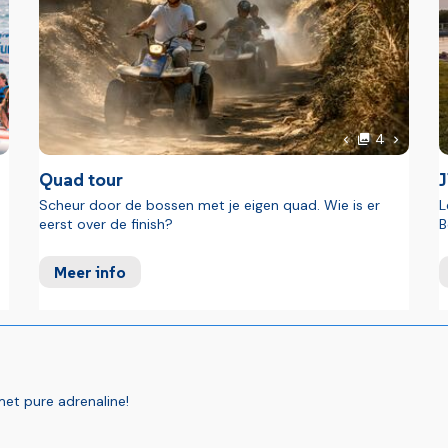
oto's
foto's
olgende foto
Volgende
4
oto
Vorige foto
Quad tour
Scheur door de bossen met je eigen quad. Wie is er
L
eerst over de finish?
B
Meer info
et pure adrenaline!