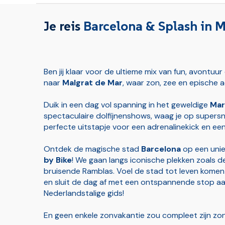
Verzekeringen
Je reis
Barcelona & Splash in M
Ruimbagage (bij vluchten)
Handbagage (bij vluchten)
Ben jij klaar voor de ultieme mix van fun, avontu
naar
Malgrat de Mar
, waar zon, zee en epische a
Transfer luchthaven-badplaats (bij vluchten)
Duik in een dag vol spanning in het geweldige
Mar
spectaculaire dolfijnenshows, waag je op supersne
perfecte uitstapje voor een adrenalinekick en een
Ontdek de magische stad
Barcelona
op een unie
by Bike
! We gaan langs iconische plekken zoals de
bruisende Ramblas. Voel de stad tot leven komen t
en sluit de dag af met een ontspannende stop aan
Nederlandstalige gids!
En geen enkele zonvakantie zou compleet zijn zo