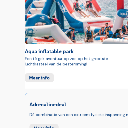
f
V
6
Vorige f
Aqua inflatable park
Een té gek avontuur op zee op het grootste
luchtkasteel van de bestemming!
Meer info
Adrenalinedeal
Dé combinatie van een extreem fysieke inspanning m