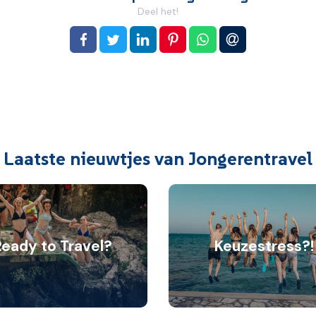
Deel het!
op Facebook
op Twitter
op LinkedIn
op Pinterest
op WhatsApp
via e-mail
Laatste nieuwtjes van Jongerentravel
Ready to Travel?
Keuzestress?!