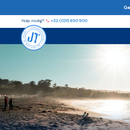
Ge
Volg ons op
Facebook
Instagram
YouTube
TikTo
Hulp nodig?
+32 (0)15 690 900