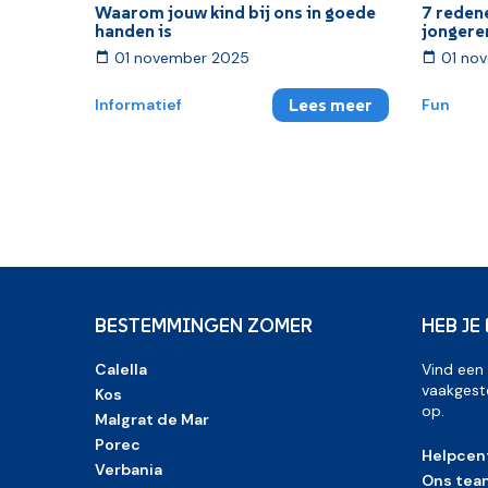
Waarom jouw kind bij ons in goede
7 reden
handen is
jongere
01 november 2025
01 no
Lees meer
Informatief
Fun
BESTEMMINGEN ZOMER
HEB JE
Calella
Vind een
vaakgest
Kos
op.
Malgrat de Mar
Porec
Helpcen
Verbania
Ons tea