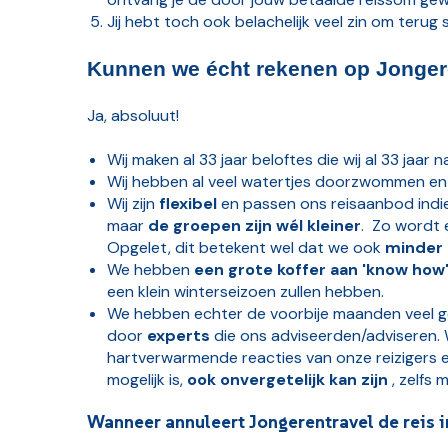
Jij hebt toch ook belachelijk veel zin om terug
Kunnen we écht rekenen op Jongeren
Ja, absoluut!
Wij maken al 33 jaar beloftes die wij al 33 jaar 
Wij hebben al veel watertjes doorzwommen en 
Wij zijn
flexibel
en passen ons reisaanbod indi
maar
de groepen zijn wél kleiner
. Zo wordt e
Opgelet, dit betekent wel dat we ook
minder 
We hebben
een grote koffer aan 'know how'
een klein winterseizoen zullen hebben.
We hebben echter de voorbije maanden veel gele
door
experts
die ons adviseerden/adviseren. W
hartverwarmende reacties van onze reizigers 
mogelijk is,
ook onvergetelijk kan zijn
, zelfs 
Wanneer annuleert Jongerentravel de reis i