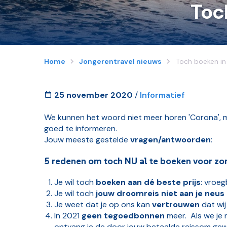
Toc
Home
Jongerentravel nieuws
Toch boeken in 
25 november 2020
/
Informatief
We kunnen het woord niet meer horen 'Corona', ma
goed te informeren.
Jouw meeste gestelde
vragen/antwoorden
:
5 redenen om toch NU al te boeken voor zom
Je wil toch
boeken aan dé beste prijs
: vroe
Je wil toch
jouw droomreis niet aan je neus 
Je weet dat je op ons kan
vertrouwen
dat wij
In 2021
geen tegoedbonnen
meer. Als we je 
ontvang je de door jouw betaalde reissom gew