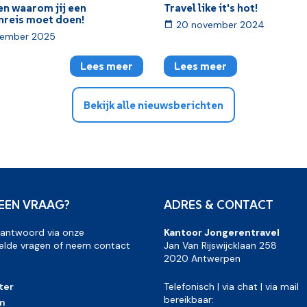
en waarom jij een
Travel like it's hot!
nreis moet doen!
20 november 2024
vember 2025
Lees meer
Lees meer
Bekijk alle nieuwsberichten
 EEN VRAAG?
ADRES & CONTACT
 antwoord via onze
Kantoor Jongerentravel
elde vragen of neem contact
Jan Van Rijswijcklaan 258
2020 Antwerpen
ter
Telefonisch | via chat | via mail
bereikbaar:
m