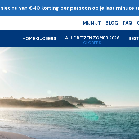
niet nu van €40 korting per persoon op je last minute tr
k
MIJN JT
BLOG
FAQ
ALLE REIZEN ZOMER 2026
HOME GLOBERS
BES
GLOBERS