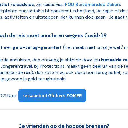
tief reisadvies
, zie reisadvies
FOD Buitenlandse Zaken
.
verplichte quarantaine bij aankomst in het land, de regio of 
s, activiteiten en uitstappen niet kunnen doorgaan. Je gaat 
l toch de reis moet annuleren wegens Covid-19
ft een
geld-terug-garantie!
(het maakt niet uit of je wel /
ntie annuleren, dan ontvang je altijd de door jou
betaalde r
 Jongerentravel, bij Protections, maakt geen deel uit van de r
nnuleerde reis), dan zetten wij ook deze bon terug actief, zo
 je gewoon je geld terugbetaald.
2021 Naar
reisaanbod Globers ZOMER
Je vrienden op de hoogte brengen?