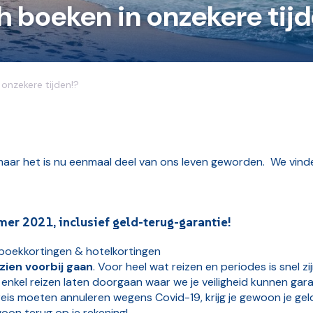
h boeken in onzekere tijd
onzekere tijden!?
ar het is nu eenmaal deel van ons leven geworden. We vinden
er 2021, inclusief geld-terug-garantie!
gboekkortingen & hotelkortingen
zien voorbij gaan
. Voor heel wat reizen en periodes is snel
 enkel reizen laten doorgaan waar we je veiligheid kunnen ga
reis moeten annuleren wegens Covid-19, krijg je gewoon je gel
oon terug op je rekening!