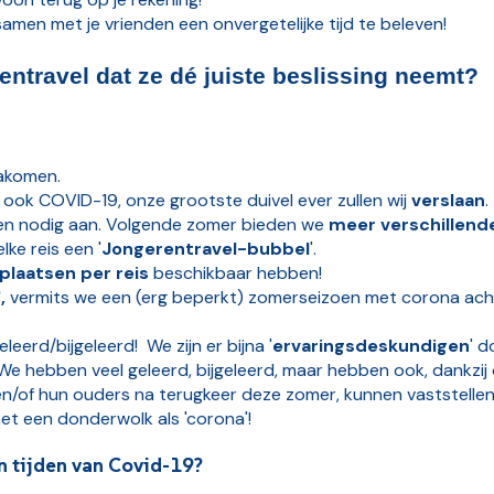
 samen met je vrienden een onvergetelijke tijd te beleven!
travel dat ze dé juiste beslissing neemt?
nakomen.
ook COVID-19, onze grootste duivel ever zullen wij
verslaan
.
en nodig aan. Volgende zomer bieden we
meer verschillende
lke reis een '
Jongerentravel-bubbel
'.
plaatsen per reis
beschikbaar hebben!
,
vermits we een (erg beperkt) zomerseizoen met corona acht
erd/bijgeleerd! We zijn er bijna '
ervaringsdeskundigen
' 
e hebben veel geleerd, bijgeleerd, maar hebben ook, dankzij de
en/of hun ouders na terugkeer deze zomer, kunnen vaststelle
met een donderwolk als 'corona'!
n tijden van Covid-19?