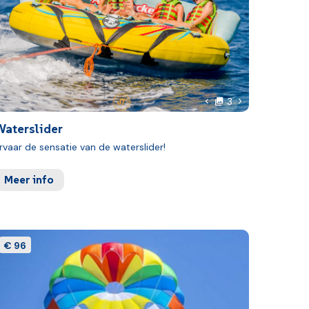
foto's
 foto
Volgende foto
3
Vorige foto
Waterslider
rvaar de sensatie van de waterslider!
Meer info
€ 96