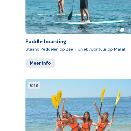
F
V
1
Vorige 
Paddle boarding
Staand Peddelen op Zee - Uniek Avontuur op Malia!
Meer info
€ 18