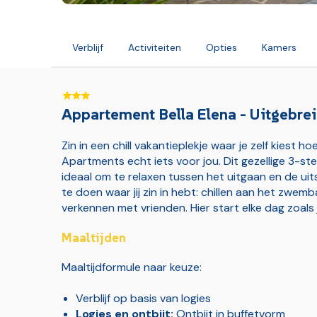
Verblijf
Activiteiten
Opties
Kamers
Verzekeringen
Appartement Bella Elena - Uitgebrei
Ruimbagage (bij vluchten)
Zin in een chill vakantieplekje waar je zelf kiest ho
Handbagage vlucht (bij vluchten)
Apartments echt iets voor jou. Dit gezellige 3-ste
ideaal om te relaxen tussen het uitgaan en de uits
Transfer luchthaven-badplaats (bij vluchten)
te doen waar jij zin in hebt: chillen aan het zwem
verkennen met vrienden. Hier start elke dag zoals ji
Maaltijden
Maaltijdformule naar keuze:
Verblijf op basis van logies
Logies en ontbijt:
Ontbijt in buffetvorm