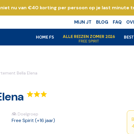
niet nu van €40 korting per persoon op je last minute tr
k
MIJN JT
BLOG
FAQ
OV
ALLE REIZEN ZOMER 2026
HOME FS
BES
FREE SPIRIT
tement Bella Elena
Elena
Doelgroep
B
Free Spirit (+16 jaar)
4