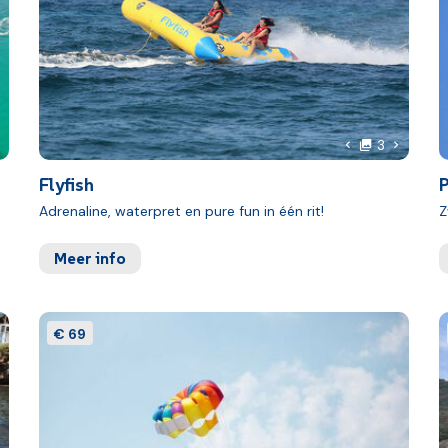
oto's
foto's
olgende foto
Volgende
3
foto
Vorige foto
Flyfish
P
Adrenaline, waterpret en pure fun in één rit!
Z
Meer info
€ 69