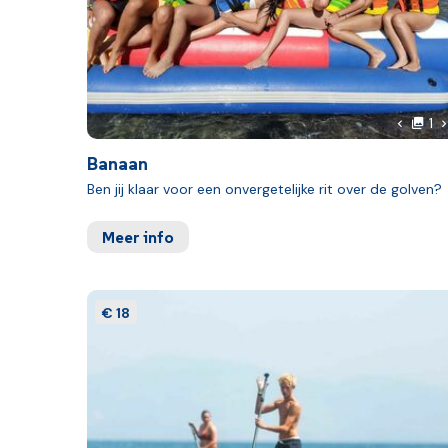
F
V
1
Vorige 
Banaan
Ben jij klaar voor een onvergetelijke rit over de golven?
Meer info
€ 18