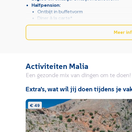
Halfpension:
Ontbijt in buffetvorm
Diner à la carte*
*Dranken zijn niet inbegrepen
Meer in
*Veel hotels hanteren een minimumleeftijd van 18 jaar 
wet in Griekenland voorziet.
Faciliteiten
Activiteiten Malia
Algemeen & faciliteiten
Een gezonde mix van dingen om te doen!
2 gebouwen met
Receptie
maximaal 3 verdiepingen
Lobby
Extra's, wat wil jij doen tijdens je va
Restaurants & bars
€ 49
Restaurant
Drinkgelegenh
Zwembad