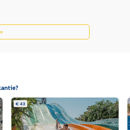
fo
voor het consumeren van alcohol, zoals ook de
Wifi in diverse openbare
ruimtes
kantie?
€ 43
eid
Poolbar