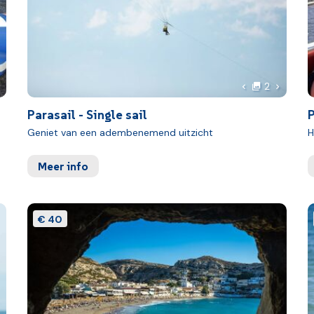
oto
foto's
olgende foto
Volgende
2
foto
Vorige foto
Parasail - Single sail
P
Geniet van een adembenemend uitzicht
H
Meer info
€ 40