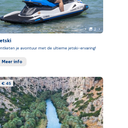
foto's
 foto
Volgende foto
2
Vorige foto
etski
ntketen je avontuur met de ultieme jetski-ervaring!
Meer info
€ 45