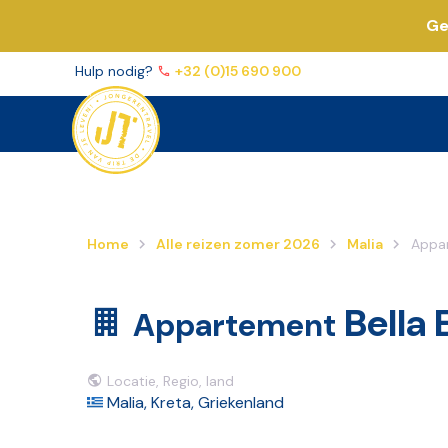
Ge
Volg ons op
Facebook
Instagram
YouTube
TikTo
Hulp nodig?
+32 (0)15 690 900
Home
Alle reizen zomer 2026
Malia
Appar
Bella 
Appartement
Locatie, Regio, land
Malia, Kreta, Griekenland