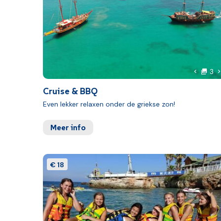
f
V
3
Vorige 
Cruise & BBQ
Even lekker relaxen onder de griekse zon!
Meer info
€ 18