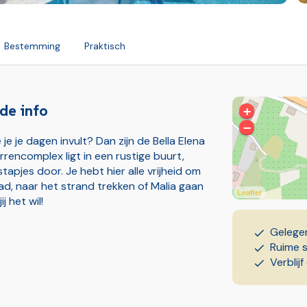
Bestemming
Praktisch
de info
+
−
e je je dagen invult? Dan zijn de Bella Elena
rrencomplex ligt in een rustige buurt,
tapjes door. Je hebt hier alle vrijheid om
bad, naar het strand trekken of Malia gaan
Leaflet
j het wil!
Gelegen
Ruime 
Verblij