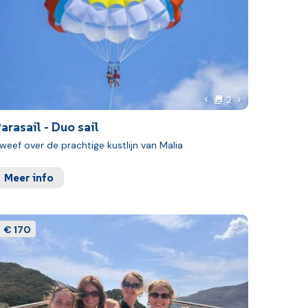
foto's
 foto
Volgende foto
2
Vorige foto
arasail - Duo sail
weef over de prachtige kustlijn van Malia
Meer info
€ 170