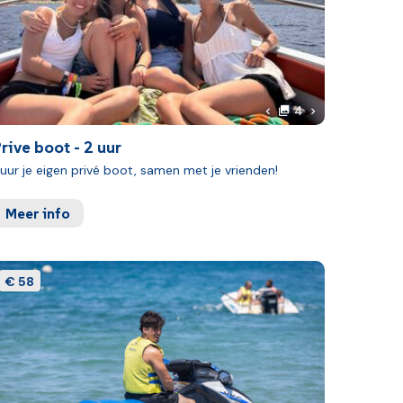
foto's
 foto
Volgende foto
4
Vorige foto
rive boot - 2 uur
uur je eigen privé boot, samen met je vrienden!
Meer info
€ 58