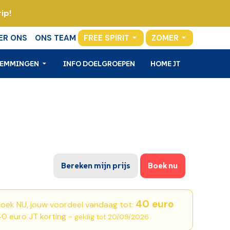
ip!
ER ONS
ONS TEAM
FREE SPIRIT
ZOMER
TEMMINGEN
INFO DOELGROEPEN
HOME JT
Bereken mijn prijs
Boek nu
40 euro
oek NU, jouw voordeel vandaag tot:
0 euro JT korting -
geldig tot 20/09/2026