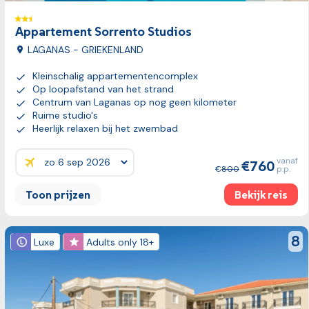
Vorige fot
Appartement Sorrento Studios
LAGANAS - GRIEKENLAND
Kleinschalig appartementencomplex
Op loopafstand van het strand
Centrum van Laganas op nog geen kilometer
Ruime studio's
Heerlijk relaxen bij het zwembad
vanaf
760
Prijzen:
800
p.p.
Toon prijzen
Bekijk reis
Bekijk reis
revi
8
Luxe
Adults only 18+