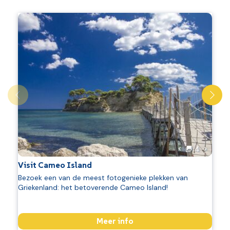
foto's
Volgend
4
Vorige foto
Visit Cameo Island
Bezoek een van de meest fotogenieke plekken van
Griekenland: het betoverende Cameo Island!
Meer info