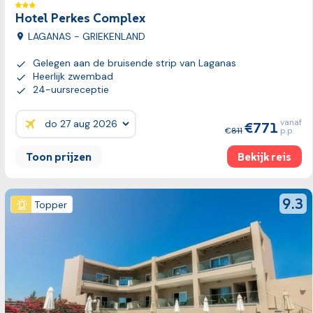
Hotel Perkes Complex
LAGANAS - GRIEKENLAND
Gelegen aan de bruisende strip van Laganas
Heerlijk zwembad
24-uursreceptie
vanaf
771
Prijzen:
811
p.p.
Toon prijzen
Bekijk reis
Bekijk reis
review
9.3
Topper