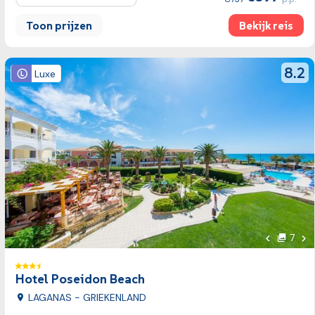
Toon prijzen
Bekijk reis
Bekijk reis
review
8.2
Luxe
Vol
7
foto's
Vorige fot
Hotel Poseidon Beach
LAGANAS - GRIEKENLAND