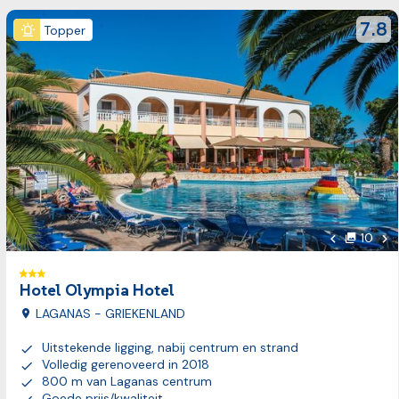
Bekijk reis
review
7.8
Topper
Vol
10
foto's
Vorige foto
Hotel Olympia Hotel
LAGANAS - GRIEKENLAND
Uitstekende ligging, nabij centrum en strand
Volledig gerenoveerd in 2018
800 m van Laganas centrum
Goede prijs/kwaliteit