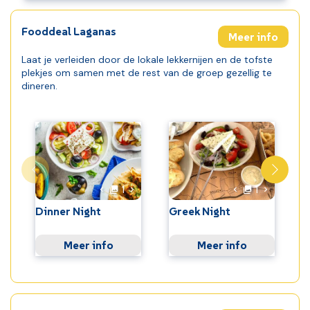
Fooddeal Laganas
Meer info
Laat je verleiden door de lokale lekkernijen en de tofste
plekjes om samen met de rest van de groep gezellig te
dineren.
Foto
Foto
Volgende foto
Volgende 
1
1
Vorige foto
Vorige foto
Dinner Night
Greek Night
Meer info
Meer info