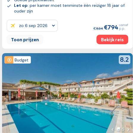
Let op
: per kamer moet tenminste één reiziger 18 jaar of
ouder zijn
vanaf
794
Prijzen:
834
p.p.
Toon prijzen
Bekijk reis
Bekijk reis
review
8.2
Budget
Vol
5
foto's