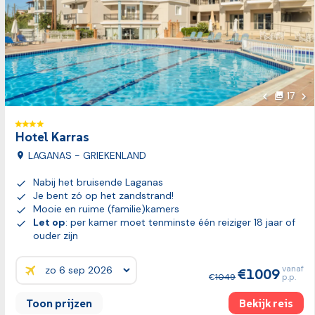
Vol
17
foto's
Vorige fot
Hotel Karras
LAGANAS - GRIEKENLAND
Nabij het bruisende Laganas
Je bent zó op het zandstrand!
Mooie en ruime (familie)kamers
Let op
: per kamer moet tenminste één reiziger 18 jaar of
ouder zijn
vanaf
1009
Prijzen:
1049
p.p.
Toon prijzen
Bekijk reis