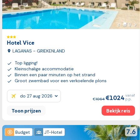
Vol
9
foto's
Vorige fot
Hotel Vice
LAGANAS - GRIEKENLAND
Top ligging!
Kleinschalige accommodatie
Binnen een paar minuten op het strand
Groot zwembad voor een verkoelende plons
vanaf
1024
Prijzen:
1064
p.p.
Toon prijzen
Bekijk reis
Bekijk reis
review
7.6
Budget
JT-Hotel