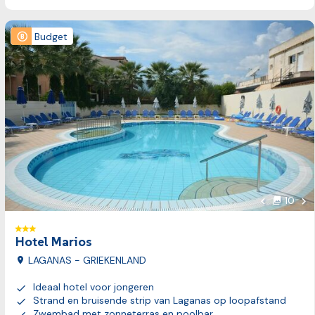
Bekijk reis
Budget
Vol
10
foto's
Vorige foto
Hotel Marios
LAGANAS - GRIEKENLAND
Ideaal hotel voor jongeren
Strand en bruisende strip van Laganas op loopafstand
Zwembad met zonneterras en poolbar