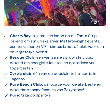
foto'
Volg
9
Vorige foto
CherryBay:
al jaren een icoon op de Zante Strip,
bekend om zijn unieke sfeer. Met late-night events,
een terrasbar en VIP-ruimtes is het dé plek voor een
onvergetelijke avond.
Rescue Club:
een van Zante's grootste clubs,
bekend om energieke feesten en optredens van
topartiesten.
Zero's club
: één van de populairste hotspots in
Laganas
Pure Beach Club:
dé locatie voor de allerbeste en
bekendste themafeestjes van Zakynthos!
Pure:
Giga poolparty's!