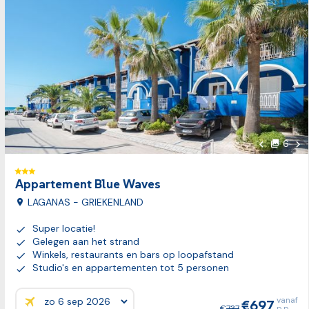
Vol
6
foto's
Vorige fot
Appartement Blue Waves
LAGANAS - GRIEKENLAND
Super locatie!
Gelegen aan het strand
Winkels, restaurants en bars op loopafstand
Studio's en appartementen tot 5 personen
vanaf
697
Prijzen:
737
p.p.