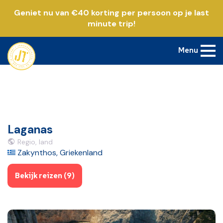
Geniet nu van €40 korting per persoon op je last
minute trip!
Menu
Laganas
Regio, land
Zakynthos, Griekenland
Bekijk reizen (9)