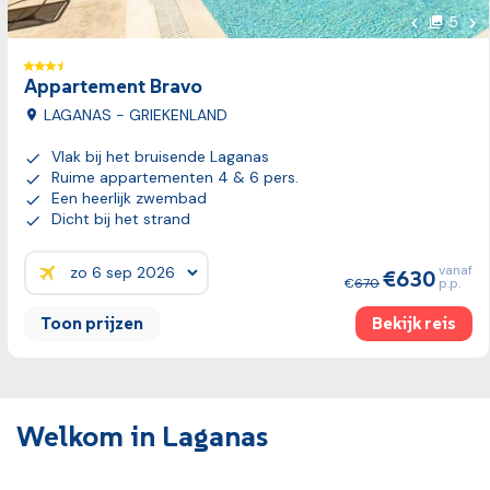
Vol
5
foto's
Vorige fot
Appartement Bravo
LAGANAS - GRIEKENLAND
Vlak bij het bruisende Laganas
Ruime appartementen 4 & 6 pers.
Een heerlijk zwembad
Dicht bij het strand
vanaf
630
Prijzen:
670
p.p.
Toon prijzen
Bekijk reis
Welkom in Laganas