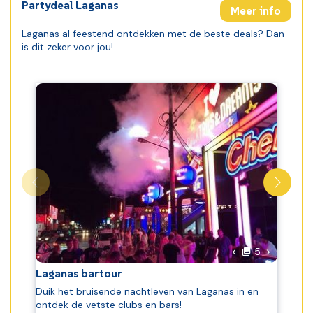
Partydeal Laganas
Meer info
Laganas al feestend ontdekken met de beste deals? Dan
is dit zeker voor jou!
foto's
Volgende 
5
Vorige foto
Laganas bartour
P
Duik het bruisende nachtleven van Laganas in en
H
ontdek de vetste clubs en bars!
h