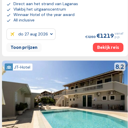
Direct aan het strand van Laganas
Vlakbij het uitgaanscentrum
Winnaar Hotel of the year award
All inclusive
vanaf
1219
Prijzen:
1259
p.p.
Toon prijzen
Bekijk reis
Bekijk reis
review
8.2
JT-Hotel