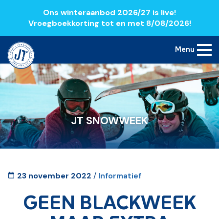
Ons winteraanbod 2026/27 is live!
Vroegboekkorting tot en met 8/08/2026!
Menu
JT SNOWWEEK
23 november 2022
/
Informatief
GEEN BLACKWEEK