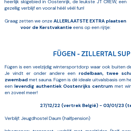
heerlijk skigebied in Oostenrijk, de leukste JT CREW, een
gezellig verblijf en vooral héél véél fun!
Graag zetten we onze
ALLERLAATSTE EXTRA plaatsen
voor de Kerstvakantie
eens op een rijtje:
FÜGEN - ZILLERTAL SU
Fügen is een veelzijdig wintersportdorp waar ook buiten de
Je vindt er onder andere een
rodelbaan, twee sch
zwembad
met sauna. Fügen is dé ideale uitvalsbasis om het
een
levendig authentiek Oostenrijks centrum
met wink
en zoveel meer!
27/12/22 (vertrek België) - 03/01/23 (t
Verblijf: Jeugdhostel Daum (halfpension)