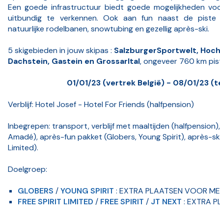
Een goede infrastructuur biedt goede mogelijkheden vo
uitbundig te verkennen. Ook aan fun naast de piste 
natuurlijke rodelbanen, snowtubing en gezellig après-ski.
5 skigebieden in jouw skipas :
SalzburgerSportwelt,
Hoch
Dachstein
, Gastein en Grossarltal
, ongeveer 760 km pis
01/01/23 (vertrek België) - 08/01/23 (t
Verblijf: Hotel Josef - Hotel For Friends (halfpension)
Inbegrepen: transport, verblijf met maaltijden (halfpension
Amadé), après-fun pakket (Globers, Young Spirit), après-ski
Limited).
Doelgroep:
GLOBERS
/
YOUNG SPIRIT
: EXTRA PLAATSEN VOOR ME
FREE SPIRIT LIMITED
/
FREE SPIRIT
/
JT NEXT
: EXTRA 