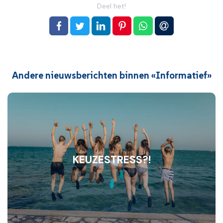
Deel het!
op Facebook
op Twitter
op LinkedIn
op Pinterest
op WhatsApp
via e-mail
Andere nieuwsberichten binnen «Informatief»
KEUZESTRESS?!