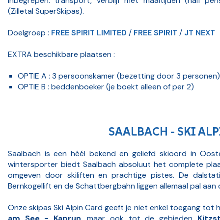
Inbegrepen: transport, verblijf met maaltijden (half p
(Zilletal SuperSkipas).
Doelgroep :
FREE SPIRIT LIMITED
/
FREE SPIRIT
/
JT NEXT
EXTRA beschikbare plaatsen :
OPTIE A : 3 persoonskamer (bezetting door 3 personen)
OPTIE B : beddenboeker (je boekt alleen of per 2)
SAALBACH - SKI ALP
Saalbach is een héél bekend en geliefd skioord in Ooste
wintersporter biedt Saalbach absoluut het complete plaa
omgeven door skiliften en prachtige pistes. De dalsta
Bernkogellift en de Schattbergbahn liggen allemaal pal aan
Onze skipas Ski Alpin Card geeft je niet enkel toegang to
am See - Kaprun
, maar ook tot de gebieden
Kitzs