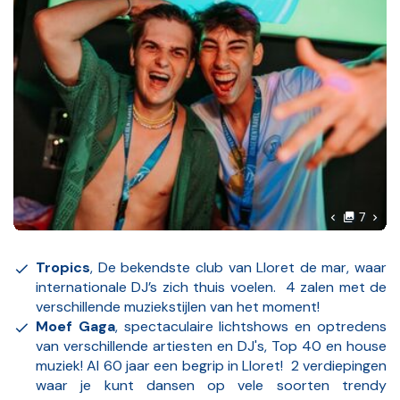
foto'
Volg
7
Vorige foto
Tropics
, De bekendste club van Lloret de mar, waar
internationale DJ’s zich thuis voelen. 4 zalen met de
verschillende muziekstijlen van het moment!
Moef Gaga
, spectaculaire lichtshows en optredens
van verschillende artiesten en DJ's, Top 40 en house
muziek! Al 60 jaar een begrip in Lloret! 2 verdiepingen
waar je kunt dansen op vele soorten trendy