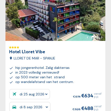
Volgen
12
foto's
Vorige foto
Hotel Lloret Vibe
LLORET DE MAR - SPANJE
hip jongerenhotel. Zalig dakterras
in 2023 volledig vernieuwd!
op 500 meter van het strand
op wandelafstand van het centrum.
vanaf
634
Prijzen:
674
p.p.
vanaf
488
Prijzen:
528
p.p.