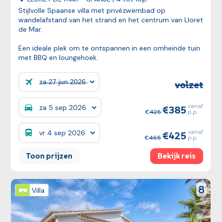
Stijlvolle Spaanse villa met privézwembad op
wandelafstand van het strand en het centrum van Lloret
de Mar.
Een ideale plek om te ontspannen in een omheinde tuin
met BBQ en loungehoek.
volzet
Prijzen:
vanaf
385
Prijzen:
425
p.p.
vanaf
425
Prijzen:
465
p.p.
Toon prijzen
Bekijk reis
Bekijk reis
reviewS
8
Villa