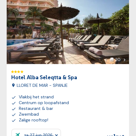
Volgen
20
foto's
Vorige foto
Hotel Alba Seleqtta & Spa
LLORET DE MAR - SPANJE
Vlakbij het strand
Centrum op loopafstand
Restaurant & bar
Zwembad
Zalige rooftop!