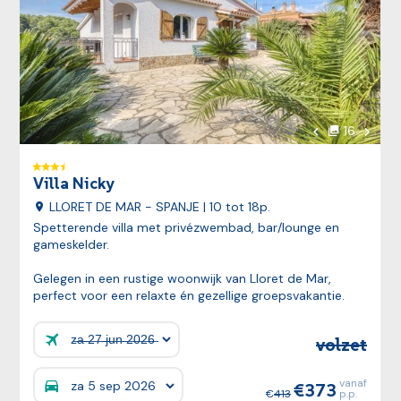
Volgen
16
foto's
Vorige foto
Villa Nicky
LLORET DE MAR - SPANJE
| 10 tot 18p.
Spetterende villa met privézwembad, bar/lounge en
gameskelder.
Gelegen in een rustige woonwijk van Lloret de Mar,
perfect voor een relaxte én gezellige groepsvakantie.
volzet
Prijzen:
vanaf
373
Prijzen:
413
p.p.