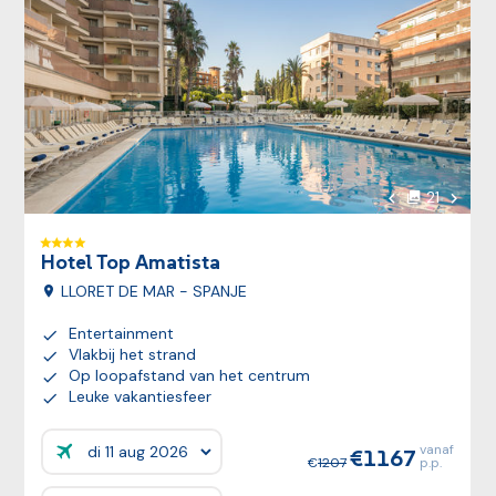
Volgen
21
foto's
Vorige foto
Hotel Top Amatista
LLORET DE MAR - SPANJE
Entertainment
Vlakbij het strand
Op loopafstand van het centrum
Leuke vakantiesfeer
vanaf
1167
Prijzen:
1207
p.p.