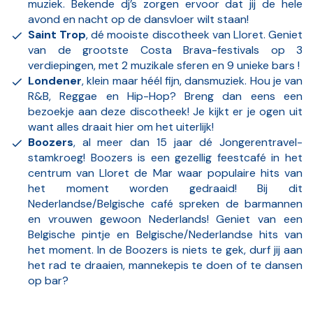
muziek. Bekende dj’s zorgen ervoor dat jij de hele
avond en nacht op de dansvloer wilt staan!
Saint Trop
, dé mooiste discotheek van Lloret. Geniet
van de grootste Costa Brava-festivals op 3
verdiepingen, met 2 muzikale sferen en 9 unieke bars !
Londener
, klein maar héél fijn, dansmuziek. Hou je van
R&B, Reggae en Hip-Hop? Breng dan eens een
bezoekje aan deze discotheek! Je kijkt er je ogen uit
want alles draait hier om het uiterlijk!
Boozers
, al meer dan 15 jaar dé Jongerentravel-
stamkroeg! Boozers is een gezellig feestcafé in het
centrum van Lloret de Mar waar populaire hits van
het moment worden gedraaid! Bij dit
Nederlandse/Belgische café spreken de barmannen
en vrouwen gewoon Nederlands! Geniet van een
Belgische pintje en Belgische/Nederlandse hits van
het moment. In de Boozers is niets te gek, durf jij aan
het rad te draaien, mannekepis te doen of te dansen
op bar?