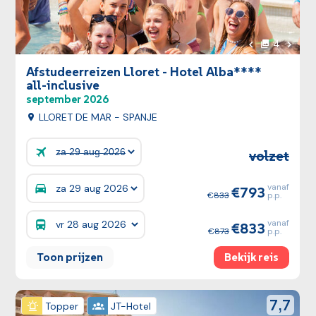
Volgen
4
foto's
Vorige foto
Afstudeerreizen Lloret - Hotel Alba****
all-inclusive
september 2026
LLORET DE MAR - SPANJE
volzet
Prijzen:
vanaf
793
Prijzen:
833
p.p.
vanaf
833
Prijzen:
873
p.p.
Toon prijzen
Bekijk reis
Bekijk reis
reviewSco
7,7
Topper
JT-Hotel