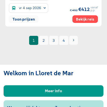
vanaf
412
Prijzen:
452
p.p.
Toon prijzen
Bekijk reis
Volgende
1
2
3
4
Welkom in Lloret de Mar
Meer info