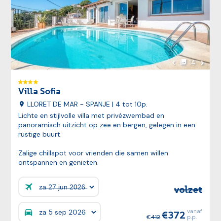
Volgen
14
foto's
Vorige foto
Villa Sofia
LLORET DE MAR - SPANJE
| 4 tot 10p.
Lichte en stijlvolle villa met privézwembad en
panoramisch uitzicht op zee en bergen, gelegen in een
rustige buurt.
Zalige chillspot voor vrienden die samen willen
ontspannen en genieten.
volzet
Prijzen:
vanaf
372
Prijzen:
412
p.p.