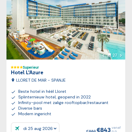
Volgen
27
foto's
Vorige foto
Superieur
Hotel L'Azure
LLORET DE MAR - SPANJE
Beste hotel in héél Lloret
Splinternieuw hotel, geopend in 2022
Infinity-pool met zalige rooftopbar/restaurant
Diverse bars
Modern ingericht
vanaf
843
Prijzen:
883
p.p.