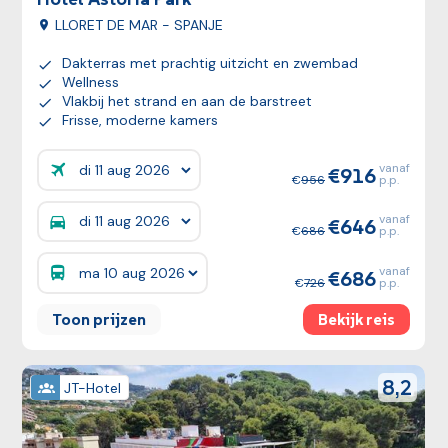
LLORET DE MAR - SPANJE
Dakterras met prachtig uitzicht en zwembad
Wellness
Vlakbij het strand en aan de barstreet
Frisse, moderne kamers
vanaf
916
Prijzen:
956
p.p.
vanaf
646
Prijzen:
686
p.p.
vanaf
686
Prijzen:
726
p.p.
Toon prijzen
Bekijk reis
Bekijk reis
reviewSco
8,2
JT-Hotel