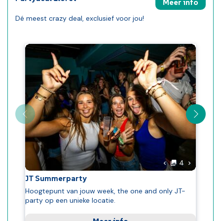
Meer info
Dé meest crazy deal, exclusief voor jou!
A
J
E
r
J
6
G
S
foto's
Volgende 
4
P
Vorige foto
L
JT Summerparty
Hoogtepunt van jouw week, the one and only JT-
party op een unieke locatie.