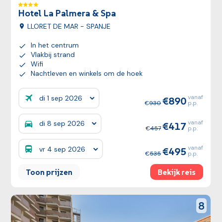
Hotel La Palmera & Spa
LLORET DE MAR - SPANJE
In het centrum
Vlakbij strand
Wifi
Nachtleven en winkels om de hoek
vanaf
890
Prijzen:
930
p.p.
vanaf
417
Prijzen:
457
p.p.
vanaf
495
Prijzen:
535
p.p.
Toon prijzen
Bekijk reis
Bekijk reis
reviewS
8