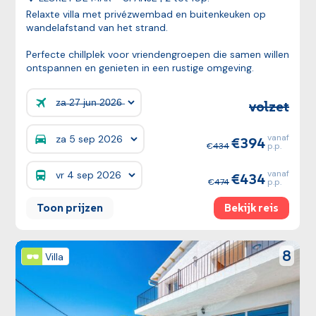
Relaxte villa met privézwembad en buitenkeuken op
wandelafstand van het strand.
Perfecte chillplek voor vriendengroepen die samen willen
ontspannen en genieten in een rustige omgeving.
volzet
Prijzen:
vanaf
394
Prijzen:
434
p.p.
vanaf
434
Prijzen:
474
p.p.
Toon prijzen
Bekijk reis
Bekijk reis
reviewS
8
Villa