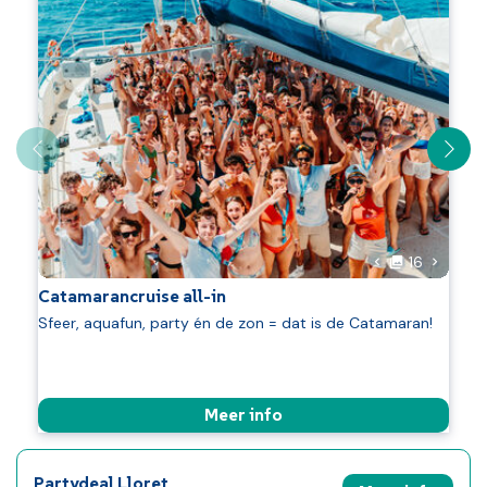
foto's
Volgend
16
Vorige foto
Catamarancruise all-in
Sfeer, aquafun, party én de zon = dat is de Catamaran!
Meer info
Partydeal Lloret