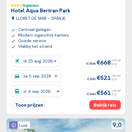
Superieur
Hotel Aqua Bertran Park
LLORET DE MAR - SPANJE
Centraal gelegen
Modern ingerichte kamers
Goede service
Vlakbij het strand
vanaf
668
Prijzen:
708
p.p.
vanaf
521
Prijzen:
561
p.p.
vanaf
561
Prijzen:
601
p.p.
Toon prijzen
Bekijk reis
Bekijk reis
reviewSco
9,0
Luxe