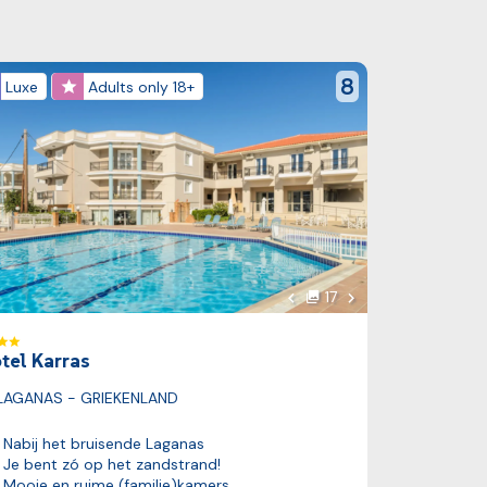
k reis
reviewScore
8
Luxe
Adults only 18+
oto
Volgende foto
17
foto's
Vorige foto
tel Karras
LAGANAS - GRIEKENLAND
Nabij het bruisende Laganas
Je bent zó op het zandstrand!
Mooie en ruime (familie)kamers