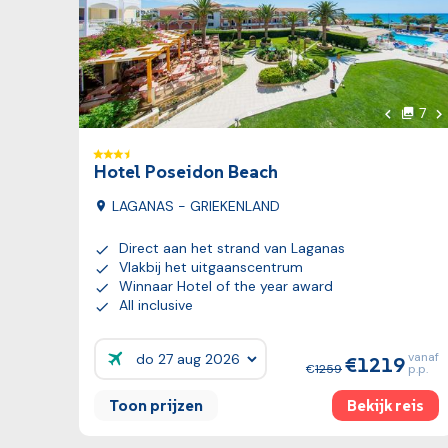
Vo
7
foto'
Vorige fo
Hotel Poseidon Beach
LAGANAS - GRIEKENLAND
Direct aan het strand van Laganas
Vlakbij het uitgaanscentrum
Winnaar Hotel of the year award
All inclusive
vanaf
1219
Prijzen:
1259
p.p.
Toon prijzen
Bekijk reis