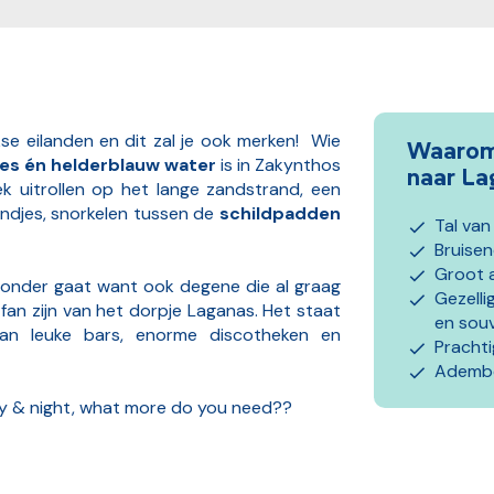
se eilanden en dit zal je ook merken! Wie
Waarom 
pjes én helderblauw water
is in Zakynthos
naar La
ek uitrollen op het lange zandstrand, een
ndjes, snorkelen tussen de
schildpadden
Tal van
Bruise
Groot 
on onder gaat want ook degene die al graag
Gezelli
 fan zijn van het dorpje Laganas. Het staat
en souv
an leuke bars, enorme discotheken en
Pracht
Ademb
day & night, what more do you need??