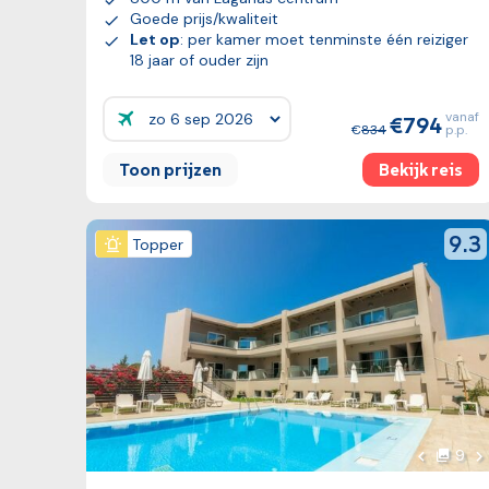
Goede prijs/kwaliteit
Let op
: per kamer moet tenminste één reiziger
18 jaar of ouder zijn
vanaf
794
Prijzen:
834
p.p.
Toon prijzen
Bekijk reis
Bekijk reis
revie
9.3
Topper
Vo
9
foto'
Vorige fo