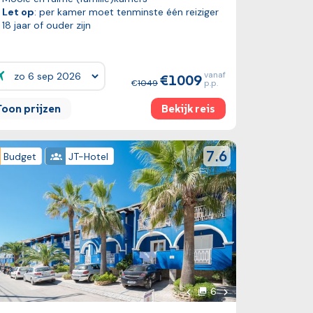
Let op
: per kamer moet tenminste één reiziger
18 jaar of ouder zijn
vanaf
1009
ijzen:
1049
p.p.
Toon prijzen
Bekijk reis
k reis
reviewScore
7.6
Budget
JT-Hotel
oto
Volgende foto
6
foto's
Vorige foto