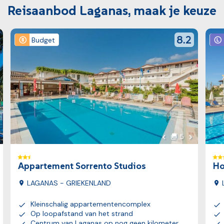
Reisaanbod Laganas, maak je keuze
Bekijk reis
Bekij
wScore
reviewScore
8.2
Budget
lgende foto
Volgende f
5
foto's
o
Vorige foto
Appartement Sorrento Studios
Ho
LAGANAS - GRIEKENLAND
Kleinschalig appartementencomplex
Op loopafstand van het strand
Centrum van Laganas op nog geen kilometer