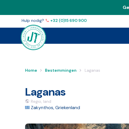
Ge
Volg ons op
Facebook
Instagram
YouTube
TikTo
Hulp nodig?
+32 (0)15 690 900
Home
Bestemmingen
Laganas
Laganas
Regio, land
Zakynthos, Griekenland