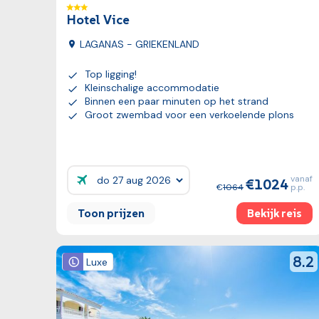
Hotel Vice
LAGANAS - GRIEKENLAND
Top ligging!
Kleinschalige accommodatie
Binnen een paar minuten op het strand
Groot zwembad voor een verkoelende plons
vanaf
1024
Prijzen:
1064
p.p.
Toon prijzen
Bekijk reis
Bekijk reis
revie
8.2
Luxe