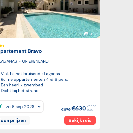
oto
Volgende foto
5
foto's
Vorige foto
partement Bravo
LAGANAS - GRIEKENLAND
Vlak bij het bruisende Laganas
Ruime appartementen 4 & 6 pers.
Een heerlijk zwembad
Dicht bij het strand
vanaf
630
ijzen:
670
p.p.
Toon prijzen
Bekijk reis