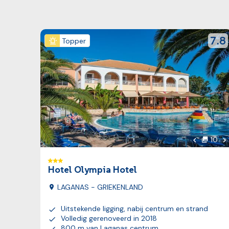
Bekijk reis
revie
7.8
Topper
Vo
10
foto's
Vorige fot
Hotel Olympia Hotel
LAGANAS - GRIEKENLAND
Uitstekende ligging, nabij centrum en strand
Volledig gerenoveerd in 2018
800 m van Laganas centrum