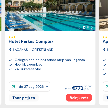
lgende foto
Volgende f
11
s
foto's
to
Vorige foto
Hotel Perkes Complex
Ap
LAGANAS - GRIEKENLAND
Gelegen aan de bruisende strip van Laganas
Heerlijk zwembad
24-uursreceptie
vanaf
771
Prijzen:
Pr
811
p.p.
Toon prijzen
Bekijk reis