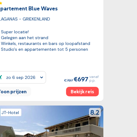
partement Blue Waves
LAGANAS - GRIEKENLAND
Super locatie!
Gelegen aan het strand
Winkels, restaurants en bars op loopafstand
Studio's en appartementen tot 5 personen
vanaf
697
ijzen:
737
p.p.
Toon prijzen
Bekijk reis
k reis
reviewScore
8.2
JT-Hotel