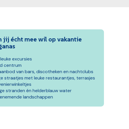
jij écht mee wil op vakantie
ganas
 leuke excursies
nd centrum
aanbod van bars, discotheken en nachtclubs
ge straatjes met leuke restaurantjes, terrasjes
enierwinkeltjes
ige stranden én helderblauw water
enemende landschappen