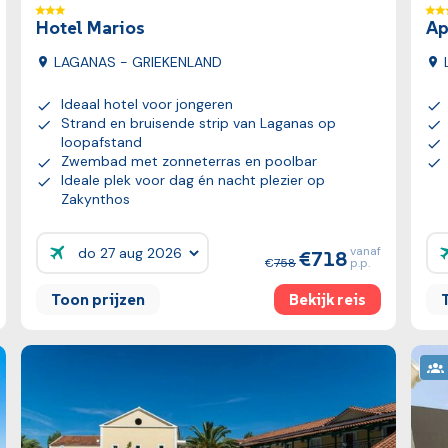
Hotel Marios
Ap
LAGANAS - GRIEKENLAND
Ideaal hotel voor jongeren
Strand en bruisende strip van Laganas op
loopafstand
Zwembad met zonneterras en poolbar
Ideale plek voor dag én nacht plezier op
Zakynthos
vanaf
718
Prijzen:
Pr
758
p.p.
Toon prijzen
Bekijk reis
Bekijk reis
Bekij
wScore