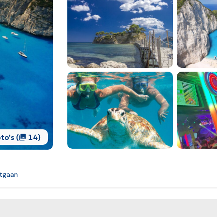
Bekijk alle foto's (
14)
itgaan