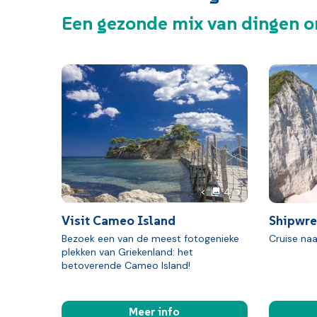
Een gezonde mix van dingen o
foto's
Volgende foto
4
Vorige foto
Visit Cameo Island
Shipwre
Bezoek een van de meest fotogenieke
Cruise na
plekken van Griekenland: het
betoverende Cameo Island!
Meer info