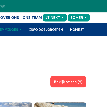
ip!
OVER ONS
ONS TEAM
JT NEXT
ZOMER
TEMMINGEN
INFO DOELGROEPEN
HOME JT
Bekijk reizen (9)