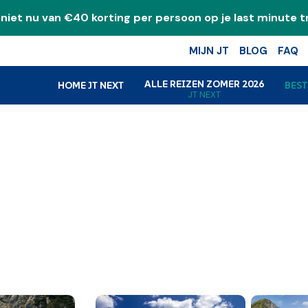
niet nu van €40 korting per persoon op je last minute tr
k
MIJN JT
BLOG
FAQ
ALLE REIZEN ZOMER 2026
HOME JT NEXT
BES
JT NEXT