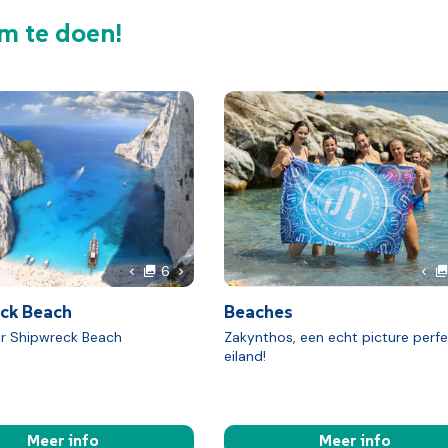
m te doen!
foto's
Volgende foto
6
Vorige foto
Vor
ck Beach
Beaches
ar Shipwreck Beach
Zakynthos, een echt picture perf
eiland!
Meer info
Meer info