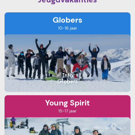
Globers
10-16 jaar
Info
Globers
Young Spirit
15-17 jaar