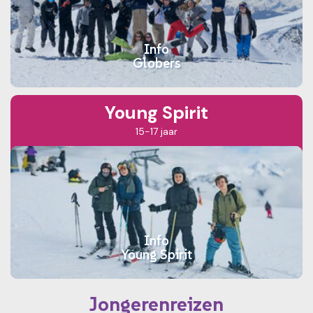
Info
Globers
Young Spirit
15-17 jaar
Info
Young Spirit
Jongerenreizen