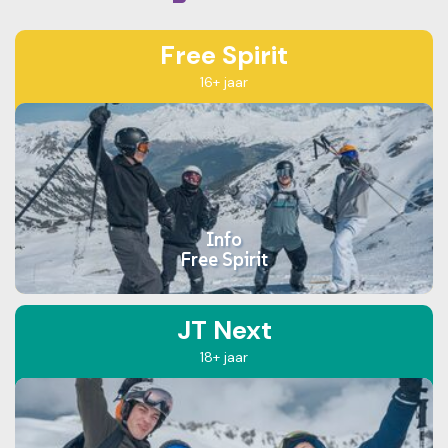
Free Spirit
16+ jaar
Info
Free Spirit
JT Next
18+ jaar