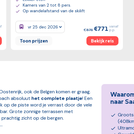
Kamers van 2 tot 8 pers.
Op wandelafstand van de skilift
f
vanaf
771
Prijzen:
876
p.p.
Toon prijzen
Bekijk reis
 Oostenrijk, ook de Belgen komen er graag.
Waarom 
lbach absoluut
het complete plaatje
! Een
naar Sa
k op de piste word je verrast door de vele
 bar. Grote zonnige terrassen met
Groots
en prachtig zicht op de bergen.
(408km
..
Ultramo