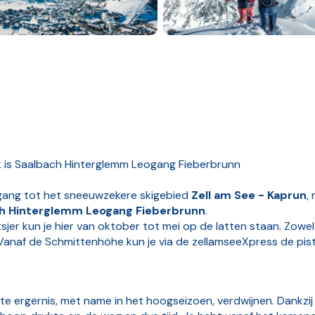
k is Saalbach Hinterglemm Leogang Fieberbrunn
oegang tot het sneeuwzekere skigebied
Zell am See - Kaprun
,
ch Hinterglemm Leogang Fieberbrunn
.
sjer kun je hier van oktober tot mei op de latten staan. Zowe
Vanaf de Schmittenhöhe kun je via de zellamseeXpress de pist
ote ergernis, met name in het hoogseizoen, verdwijnen. Dankzi