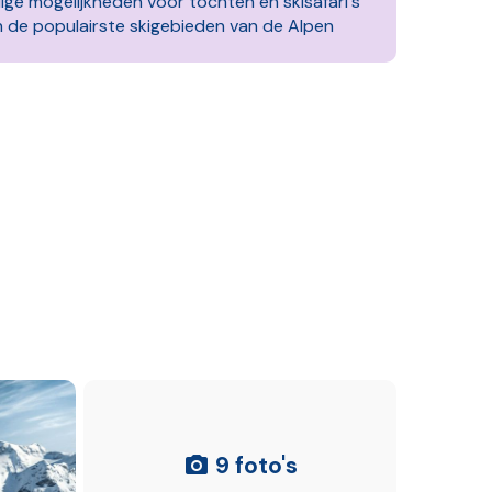
ge mogelijkheden voor tochten en skisafari's
 de populairste skigebieden van de Alpen
9 foto's