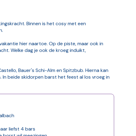
kingskracht. Binnen is het cosy met een
en.
akantie hier naartoe. Op de piste, maar ook in
acht. Welke dag je ook de kroeg induikt,
astello, Bauer's Schi-Alm en Spitzbub. Hierna kan
m
. In beide skidorpen barst het feest al los vroeg in
aalbach
aar liefst 4 bars
olle borst wil meezingen