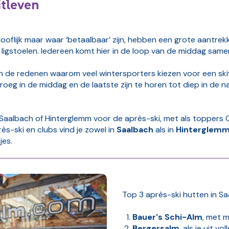
itleven
ooflijk maar waar ‘betaalbaar’ zijn, hebben een grote aantrek
ligstoelen. Iedereen komt hier in de loop van de middag sam
n de redenen waarom veel wintersporters kiezen voor een skiv
 vroeg in de middag en de laatste zijn te horen tot diep in de n
 Saalbach of Hinterglemm voor de après-ski, met als toppers C
ès-ski en clubs vind je zowel in
Saalbach
als in
Hinterglem
jes.
Top 3 après-ski hutten in S
Bauer's Schi-Alm
, met m
Bergersalm
, als je uit v