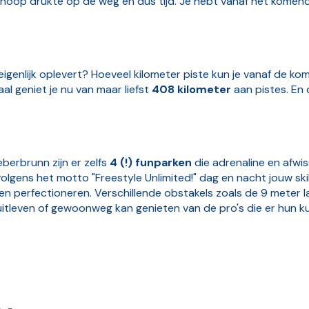
en hoop drukte op de weg en dus tijd. Je hebt vanaf het kome
eigenlijk oplevert? Hoeveel kilometer piste kun je vanaf de 
aal geniet je nu van maar liefst
408 kilometer
aan pistes. En d
berbrunn zijn er zelfs
4 (!) funparken
die adrenaline en afwis
lgens het motto "Freestyle Unlimited!" dag en nacht jouw skil
n perfectioneren. Verschillende obstakels zoals de 9 meter l
 uitleven of gewoonweg kan genieten van de pro's die er hun k