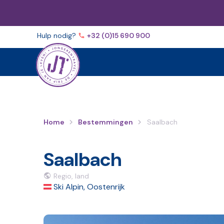
Volg ons op
Facebook
Instagram
YouTube
TikTo
Hulp nodig?
+32 (0)15 690 900
Home
Bestemmingen
Saalbach
Saalbach
Regio, land
Ski Alpin, Oostenrijk