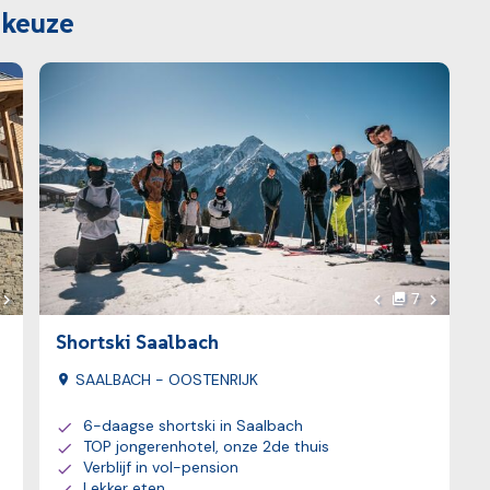
 keuze
Bekijk reis
Volgende foto
Volgende
7
o's
foto's
foto
Vorige foto
Shortski Saalbach
SAALBACH - OOSTENRIJK
6-daagse shortski in Saalbach
TOP jongerenhotel, onze 2de thuis
Verblijf in vol-pension
Lekker eten