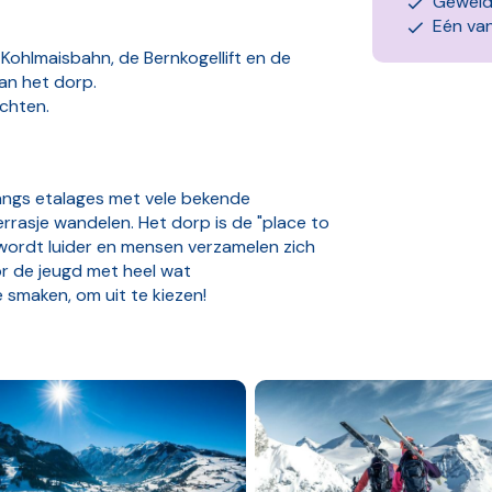
Geweldi
Eén van
 Kohlmaisbahn, de Bernkogellift en de
van het dorp.
ochten.
langs etalages met vele bekende
errasje wandelen. Het dorp is de "place to
wordt luider en mensen verzamelen zich
oor de jeugd met heel wat
e smaken, om uit te kiezen!