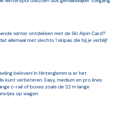
nde wintersportseizoen dus gemakkelijker toegang
komende winter ontdekken met de Ski Alpin Card?
at allemaal met slechts 1 skipas die bij je verblijf
seling beloven! In Hinterglemm is er het
ls kunt verbeteren. Easy, medium en pro lines
ange c-rail of boxes zoals de 22 m lange
unstjes op wagen.