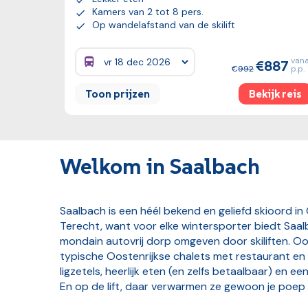
Kamers van 2 tot 8 pers.
Op wandelafstand van de skilift
vana
887
Prijzen:
992
p.p.
Toon prijzen
Bekijk reis
Welkom in Saalbach
Saalbach is een héél bekend en geliefd skioord in
Terecht, want voor elke wintersporter biedt Saa
mondain autovrij dorp omgeven door skiliften. Oo
typische Oostenrijkse chalets met restaurant en
ligzetels, heerlijk eten (en zelfs betaalbaar) en e
En op de lift, daar verwarmen ze gewoon je poep .