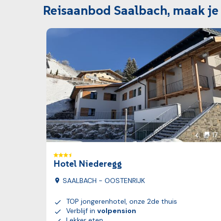
Reisaanbod Saalbach, maak je
Bekijk reis
17
fot
Vorige 
Hotel Niederegg
SAALBACH - OOSTENRIJK
TOP jongerenhotel, onze 2de thuis
Verblijf in
volpension
Lekker eten