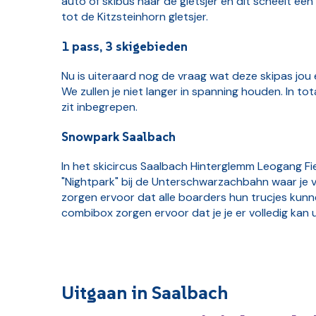
auto of skibus naar de gletsjer en dit scheelt e
tot de Kitzsteinhorn gletsjer.
1 pass, 3 skigebieden
Nu is uiteraard nog de vraag wat deze skipas jou 
We zullen je niet langer in spanning houden. In tot
zit inbegrepen.
Snowpark Saalbach
In het skicircus Saalbach Hinterglemm Leogang Fie
"Nightpark" bij de Unterschwarzachbahn waar je vo
zorgen ervoor dat alle boarders hun trucjes kunne
combibox zorgen ervoor dat je je er volledig kan
Uitgaan in Saalbach