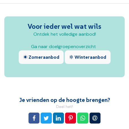
Voor ieder wel wat wils
Ontdek het volledige aanbod!
Ga naar doelgroepenoverzicht
Zomeraanbod
Winteraanbod
Je vrienden op de hoogte brengen?
Deel het!
op Facebook
op Twitter
op LinkedIn
op Pinterest
op WhatsApp
via e-mail