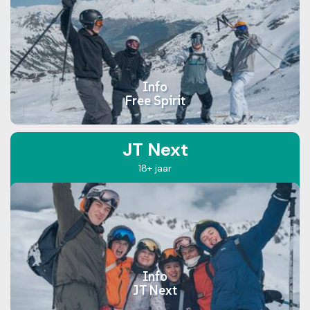
Info
Free Spirit
JT Next
18+ jaar
Info
JT Next