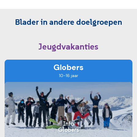
Blader in andere doelgroepen
Jeugdvakanties
Globers
10-16 jaar
Info
Globers