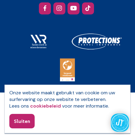
Facebook
Instagram
YouTube
TikTok
Onze website maakt gebruikt van cookie om uw
surfervaring op onze website te verbeteren.
Privacybeleid
Lees ons
cookiebeleid
voor meer informatie.
Algemene voorwaarden
Bijzondere reisvoorwaarden
Sluiten
Webdesign © Sanmax Projects